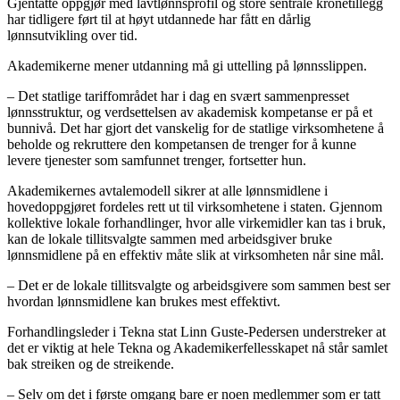
Gjentatte oppgjør med lavtlønnsprofil og store sentrale kronetillegg
har tidligere ført til at høyt utdannede har fått en dårlig
lønnsutvikling over tid.
Akademikerne mener utdanning må gi uttelling på lønnsslippen.
– Det statlige tariffområdet har i dag en svært sammenpresset
lønnsstruktur, og verdsettelsen av akademisk kompetanse er på et
bunnivå. Det har gjort det vanskelig for de statlige virksomhetene å
beholde og rekruttere den kompetansen de trenger for å kunne
levere tjenester som samfunnet trenger, fortsetter hun.
Akademikernes avtalemodell sikrer at alle lønnsmidlene i
hovedoppgjøret fordeles rett ut til virksomhetene i staten. Gjennom
kollektive lokale forhandlinger, hvor alle virkemidler kan tas i bruk,
kan de lokale tillitsvalgte sammen med arbeidsgiver bruke
lønnsmidlene på en effektiv måte slik at virksomheten når sine mål.
– Det er de lokale tillitsvalgte og arbeidsgivere som sammen best ser
hvordan lønnsmidlene kan brukes mest effektivt.
Forhandlingsleder i Tekna stat Linn Guste-Pedersen understreker at
det er viktig at hele Tekna og Akademikerfellesskapet nå står samlet
bak streiken og de streikende.
– Selv om det i første omgang bare er noen medlemmer som er tatt