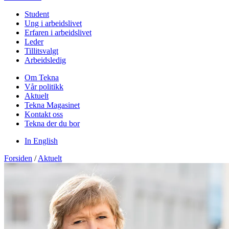
Student
Ung i arbeidslivet
Erfaren i arbeidslivet
Leder
Tillitsvalgt
Arbeidsledig
Om Tekna
Vår politikk
Aktuelt
Tekna Magasinet
Kontakt oss
Tekna der du bor
In English
Forsiden
/
Aktuelt