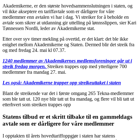
Akademikerne, er den største hovedsammenslutningen i staten, og
vil ikke akseptere en tariffavtale som er dårligere for våre
medlemmer enn avtalen vi har i dag. Vi streiker for å beholde en
avtale som sikrer at utdanning gir uttelling på lønnsslippen, sier Kari
Tønnessen Nordli, leder av Akademikerne stat.
Etter over syv timer mekling på overtid, er det klart: det ble ikke
enighet mellom Akademikerne og Staten. Dermed blir det streik fra
og med fredag 24. mai kl 07.37.
1240 medlemmer av Akademikernes medlemsforeninger går ut i
streik fredag morgen.
Streiken trappes opp med ytterligere 700
medlemmer fra mandag 27. mai.
Les også: Akademikerne trapper opp streikeuttaket i staten
Blant de streikende var det i første omgang 265 Tekna-medlemmer
som ble tatt ut. 120 nye blir tatt ut fra mandag, og flere vil bli tatt ut
etterhvert som streiken trappes opp
Statens tilbud er et skritt tilbake til en gammeldags
avtale som er dårligere for våre medlemmer
I opptakten til årets hovedtariffoppgjør i staten har statens