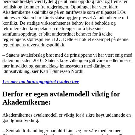
personaldirektør vært tydelig på at hans oppdrag først og fremst er
politisk og kommer fra regjeringen. Oppdraget har vært klart:
Akademikerne skal tilbake på en tariffavtale som er tilpasset LOs
interesser. Staten har i årets statsoppgjør presset Akademikerne ut i
konflikt. De statlige virksomhetenes behov for å beholde og
rekruttere den kompetansen de trenger for å løse sine
samfunnsoppdrag, er blitt underordnet behovet for å tekke
regjeringens støttespillere i LO. Dette er nok et eksempel på denne
regjeringens reverseringspolitikk.
– Statens avtaleforslag brøt med de prinsippene vi har vært enig med
staten om siden 2016. Statens krav ville igjen gitt våre medlemmer et
mer innviklet og gammeldags lønnssystem med dårligere
lønnsutvikling, sier Kari Tønnessen Nordli.
Les mer om lønnsoppgjøret i staten her
Derfor er egen avtalemodell viktig for
Akademikerne:
Akademikernes avtalemodell er viktig for å sikre høyt utdannede en
god lønnsutvikling.
– Sentrale forhandlinger har aldri lønt seg for våre medlemmer.