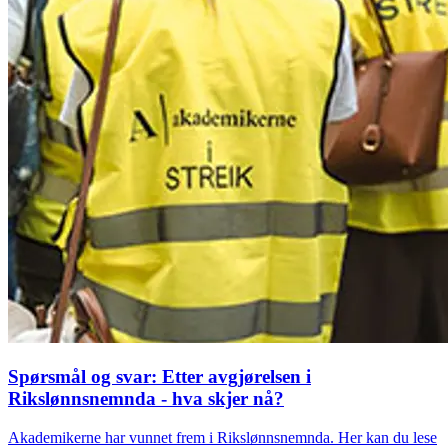
Spørsmål og svar: Etter avgjørelsen i
Rikslønnsnemnda - hva skjer nå?
Akademikerne har vunnet frem i Rikslønnsnemnda. Her kan du lese