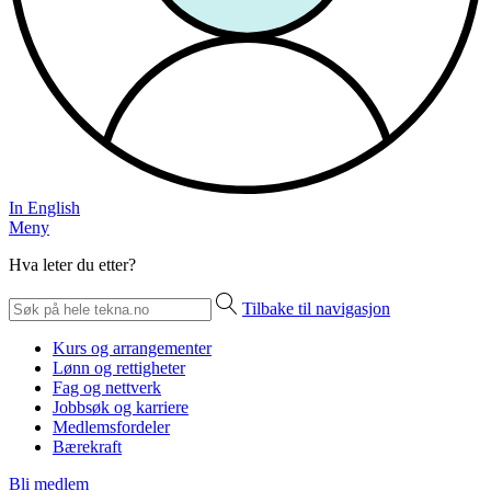
In English
Meny
Hva leter du etter?
Tilbake til navigasjon
Kurs og arrangementer
Lønn og rettigheter
Fag og nettverk
Jobbsøk og karriere
Medlemsfordeler
Bærekraft
Bli medlem