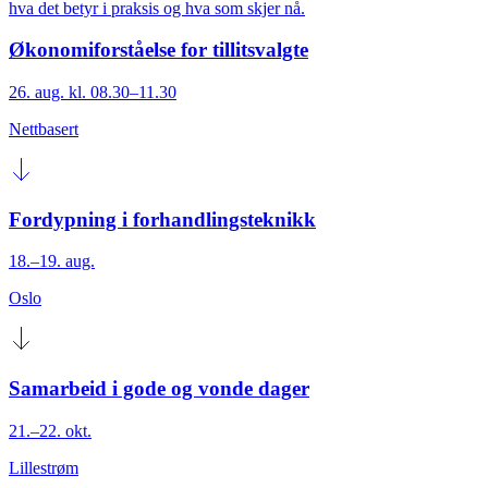
hva det betyr i praksis og hva som skjer nå.
Økonomiforståelse for tillitsvalgte
26. aug. kl. 08.30–11.30
Nettbasert
Fordypning i forhandlingsteknikk
18.–19. aug.
Oslo
Samarbeid i gode og vonde dager
21.–22. okt.
Lillestrøm