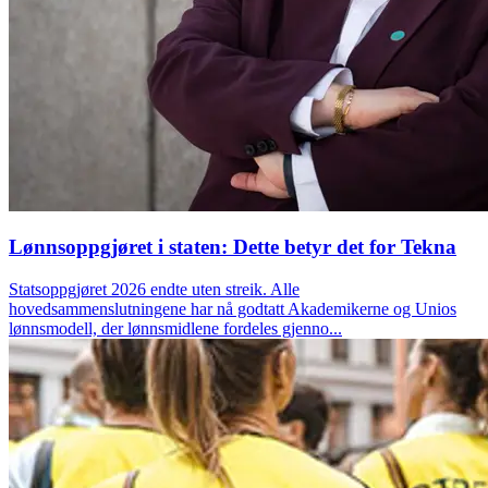
Lønnsoppgjøret i staten: Dette betyr det for Tekna
Statsoppgjøret 2026 endte uten streik. Alle
hovedsammenslutningene har nå godtatt Akademikerne og Unios
lønnsmodell, der lønnsmidlene fordeles gjenno...