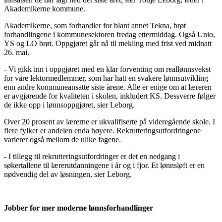
Akademikerne kommune.
Akademikerne, som forhandler for blant annet Tekna, brøt
forhandlingene i kommunesektoren fredag ettermiddag. Også Unio,
YS og LO brøt. Oppgjøret går nå til mekling med frist ved midnatt
26. mai.
- Vi gikk inn i oppgjøret med en klar forventing om reallønnsvekst
for våre lektormedlemmer, som har hatt en svakere lønnsutvikling
enn andre kommuneansatte siste årene. Alle er enige om at læreren
er avgjørende for kvaliteten i skolen, inkludert KS. Dessverre følger
de ikke opp i lønnsoppgjøret, sier Leborg.
Over 20 prosent av lærerne er ukvalifiserte på videregående skole. I
flere fylker er andelen enda høyere. Rekrutteringsutfordringene
varierer også mellom de ulike fagene.
- I tillegg til rekrutteringsutfordringer er det en nedgang i
søkertallene til lærerutdanningene i år og i fjor. Et lønnsløft er en
nødvendig del av løsningen, sier Leborg.
Jobber for mer moderne lønnsforhandlinger