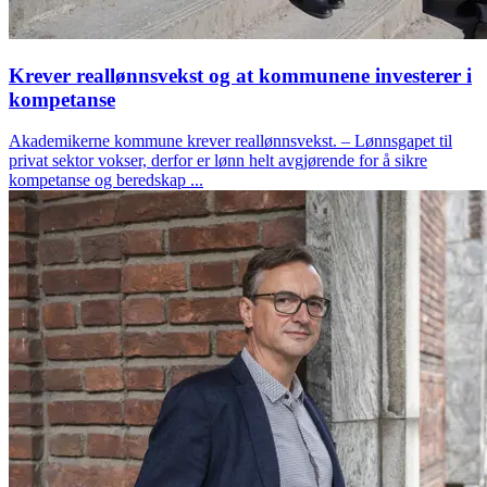
Krever reallønnsvekst og at kommunene investerer i
kompetanse
Akademikerne kommune krever reallønnsvekst. – Lønnsgapet til
privat sektor vokser, derfor er lønn helt avgjørende for å sikre
kompetanse og beredskap ...