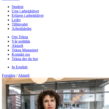
Student
Ung i arbeidslivet
Erfaren i arbeidslivet
Leder
Tillitsvalgt
Arbeidsledig
Om Tekna
Vår politikk
Aktuelt
Tekna Magasinet
Kontakt oss
Tekna der du bor
In English
Forsiden
/
Aktuelt