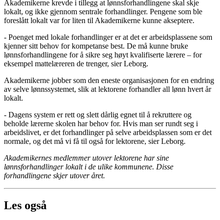
Akademikerne krevde i tillegg at lønnsforhandlingene skal skje
lokalt, og ikke gjennom sentrale forhandlinger. Pengene som ble
foreslått lokalt var for liten til Akademikerne kunne akseptere.
- Poenget med lokale forhandlinger er at det er arbeidsplassene som
kjenner sitt behov for kompetanse best. De må kunne bruke
lønnsforhandlingene for å sikre seg høyt kvalifiserte lærere – for
eksempel mattelæreren de trenger, sier Leborg.
Akademikerne jobber som den eneste organisasjonen for en endring
av selve lønnssystemet, slik at lektorene forhandler all lønn hvert år
lokalt.
- Dagens system er rett og slett dårlig egnet til å rekruttere og
beholde lærerne skolen har behov for. Hvis man ser rundt seg i
arbeidslivet, er det forhandlinger på selve arbeidsplassen som er det
normale, og det må vi få til også for lektorene, sier Leborg.
Akademikernes medlemmer utover lektorene har sine
lønnsforhandlinger lokalt i de ulike kommunene. Disse
forhandlingene skjer utover året.
Les også