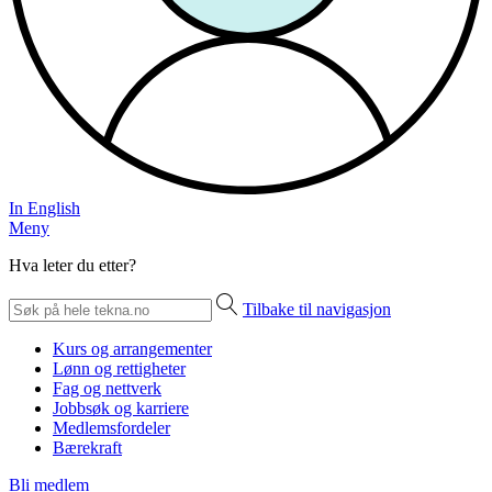
In English
Meny
Hva leter du etter?
Tilbake til navigasjon
Kurs og arrangementer
Lønn og rettigheter
Fag og nettverk
Jobbsøk og karriere
Medlemsfordeler
Bærekraft
Bli medlem