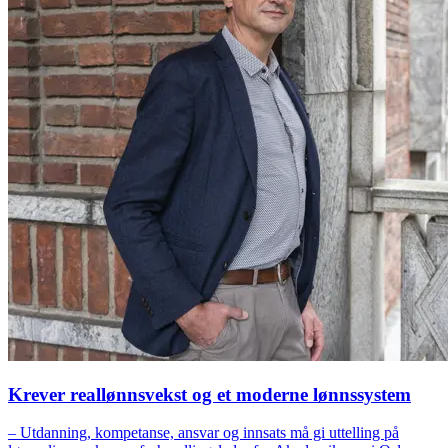
Krever reallønnsvekst og et moderne lønnssystem
– Utdanning, kompetanse, ansvar og innsats må gi uttelling på