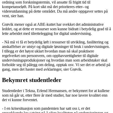
ordning som forskningstermin, vil ansatte få frigitt tid til
kompetanseløft. På kort sikt må det prioriteres etter- og
videreutdanning på dette området. Da må andre oppgaver settes på
vent, sier han.
Grøvik mener også at ABE-kuttet har svekket det administrative
leddet, og at dette er ressurser som kunne bidratt i betydelig grad til å
lette arbeidet med tilrettelegging for digital undervisning.
- Nå må vi få et betydelig løft i ressurser til utvikling, fasilitering og
anskaffelser av utstyr og digitale løsninger til bruk i undervisningen.
I tillegg er det høyst uklart hvordan man nå skal praktisere
regelverket om personvern, om opphavsrettigheter til digitale
undervisningsproduksjoner og hvordan man som arbeidstaker skal
forholde seg til pålegg om deling, opptak osv. Vi ser det er arbeid på
gang, men det haster med avklaringer, sier Grøvik.
Bekymret studentleder
Studentleder i Tekna, Erlend Hermansen, er bekymret for at kullene
som nå går ut, etter flere år med studier, har noe lavere kvalitet enn
det vi kunne forventet.
- I en krisesituasjon som pandemien har satt oss i, er det
urovekkende lav satsing på å sikre kvaliteten på undervisningen og