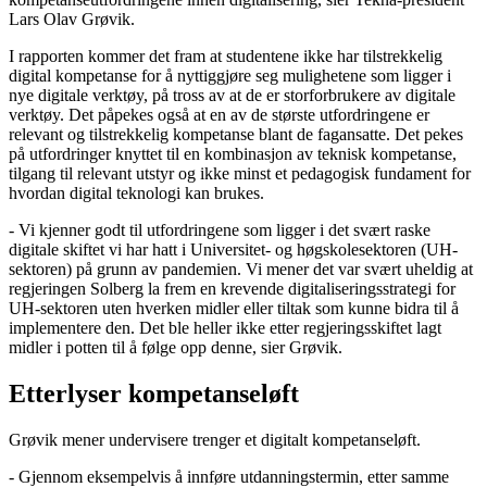
Lars Olav Grøvik.
I rapporten kommer det fram at studentene ikke har tilstrekkelig
digital kompetanse for å nyttiggjøre seg mulighetene som ligger i
nye digitale verktøy, på tross av at de er storforbrukere av digitale
verktøy. Det påpekes også at en av de største utfordringene er
relevant og tilstrekkelig kompetanse blant de fagansatte. Det pekes
på utfordringer knyttet til en kombinasjon av teknisk kompetanse,
tilgang til relevant utstyr og ikke minst et pedagogisk fundament for
hvordan digital teknologi kan brukes.
- Vi kjenner godt til utfordringene som ligger i det svært raske
digitale skiftet vi har hatt i Universitet- og høgskolesektoren (UH-
sektoren) på grunn av pandemien. Vi mener det var svært uheldig at
regjeringen Solberg la frem en krevende digitaliseringsstrategi for
UH-sektoren uten hverken midler eller tiltak som kunne bidra til å
implementere den. Det ble heller ikke etter regjeringsskiftet lagt
midler i potten til å følge opp denne, sier Grøvik.
Etterlyser kompetanseløft
Grøvik mener undervisere trenger et digitalt kompetanseløft.
- Gjennom eksempelvis å innføre utdanningstermin, etter samme