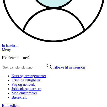
In English
Meny
Hva leter du etter?
Tilbake til navigasjon
Kurs og arrangementer
Lønn og rettigheter
Fag og nettverk
Jobbsøk og karriere
Medlemsfordeler
Bærekraft
Bli medlem