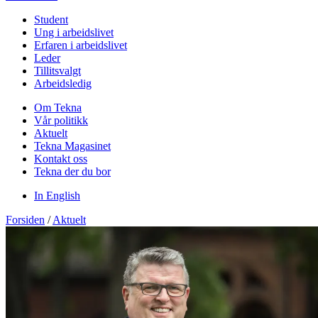
Student
Ung i arbeidslivet
Erfaren i arbeidslivet
Leder
Tillitsvalgt
Arbeidsledig
Om Tekna
Vår politikk
Aktuelt
Tekna Magasinet
Kontakt oss
Tekna der du bor
In English
Forsiden
/
Aktuelt