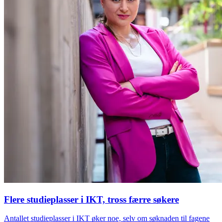
Flere studieplasser i IKT, tross færre søkere
Antallet studieplasser i IKT øker noe, selv om søknaden til fagene