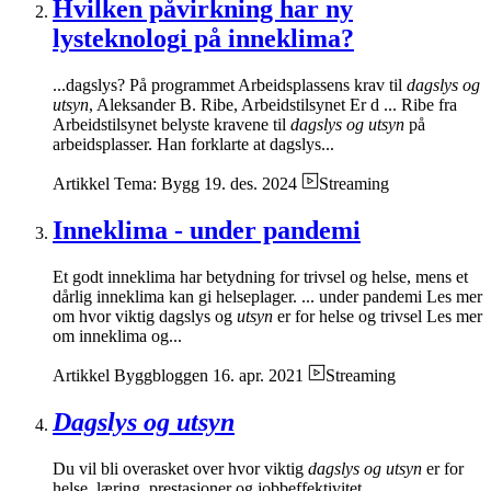
Hvilken påvirkning har ny
lysteknologi på inneklima?
...dagslys? På programmet Arbeidsplassens krav til
dagslys og
utsyn
, Aleksander B. Ribe, Arbeidstilsynet Er d ... Ribe fra
Arbeidstilsynet belyste kravene til
dagslys og utsyn
på
arbeidsplasser. Han forklarte at dagslys...
Artikkel
Tema: Bygg
19. des. 2024
Streaming
Inneklima - under pandemi
Et godt inneklima har betydning for trivsel og helse, mens et
dårlig inneklima kan gi helseplager. ... under pandemi Les mer
om hvor viktig dagslys og
utsyn
er for helse og trivsel Les mer
om inneklima og...
Artikkel
Byggbloggen
16. apr. 2021
Streaming
Dagslys og utsyn
Du vil bli overasket over hvor viktig
dagslys og utsyn
er for
helse, læring, prestasjoner og jobbeffektivitet ...