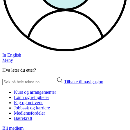
In English
Meny
Hva leter du etter?
Tilbake til navigasjon
Kurs og arrangementer
Lønn og rettigheter
Fag og nettverk
Jobbsøk og karriere
Medlemsfordeler
Bærekraft
Bli medlem