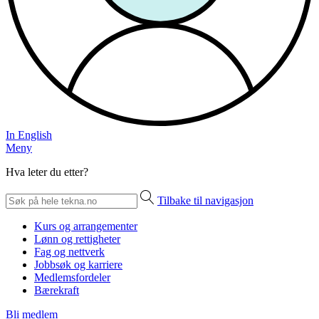
In English
Meny
Hva leter du etter?
Tilbake til navigasjon
Kurs og arrangementer
Lønn og rettigheter
Fag og nettverk
Jobbsøk og karriere
Medlemsfordeler
Bærekraft
Bli medlem