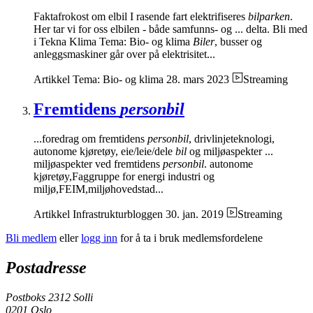
Faktafrokost om elbil I rasende fart elektrifiseres
bilparken
.
Her tar vi for oss elbilen - både samfunns- og ... delta. Bli med
i Tekna Klima Tema: Bio- og klima
Biler
, busser og
anleggsmaskiner går over på elektrisitet...
Artikkel
Tema: Bio- og klima
28. mars 2023
Streaming
Fremtidens
personbil
...foredrag om fremtidens
personbil
, drivlinjeteknologi,
autonome kjøretøy, eie/leie/dele
bil
og miljøaspekter ...
miljøaspekter ved fremtidens
personbil
. autonome
kjøretøy,Faggruppe for energi industri og
miljø,FEIM,miljøhovedstad...
Artikkel
Infrastrukturbloggen
30. jan. 2019
Streaming
Bli medlem
eller
logg inn
for å ta i bruk medlemsfordelene
Postadresse
Postboks 2312 Solli
0201 Oslo