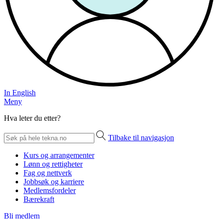
In English
Meny
Hva leter du etter?
Tilbake til navigasjon
Kurs og arrangementer
Lønn og rettigheter
Fag og nettverk
Jobbsøk og karriere
Medlemsfordeler
Bærekraft
Bli medlem