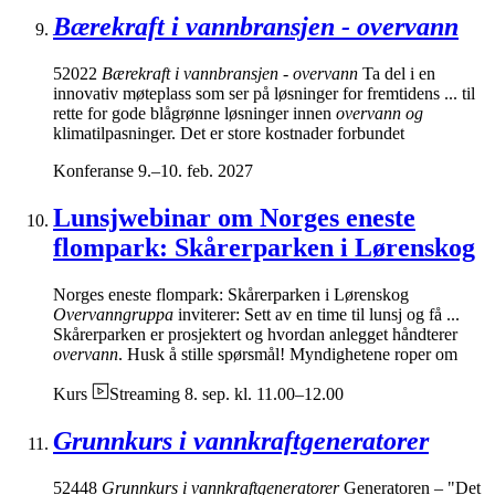
Bærekraft i vannbransjen - overvann
52022
Bærekraft i vannbransjen - overvann
Ta del i en
innovativ møteplass som ser på løsninger for fremtidens ... til
rette for gode blågrønne løsninger innen
overvann og
klimatilpasninger. Det er store kostnader forbundet
Konferanse
9.–10. feb. 2027
Lunsjwebinar om Norges eneste
flompark: Skårerparken i Lørenskog
Norges eneste flompark: Skårerparken i Lørenskog
Overvanngruppa
inviterer: Sett av en time til lunsj og få ...
Skårerparken er prosjektert og hvordan anlegget håndterer
overvann
. Husk å stille spørsmål! Myndighetene roper om
Kurs
Streaming
8. sep. kl. 11.00–12.00
Grunnkurs i vannkraftgeneratorer
52448
Grunnkurs i vannkraftgeneratorer
Generatoren – "Det