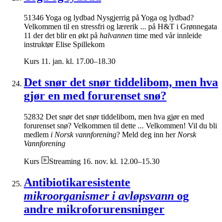
51346 Yoga og lydbad Nysgjerrig på Yoga og lydbad?
Velkommen til en stressfri og lærerik ... på H&T i Grønnegata
11 der det blir en økt på
halvannen
time med vår innleide
instruktør Elise Spillekom
Kurs
11. jan. kl. 17.00–18.30
Det snør det snør tiddelibom, men hva
gjør en med forurenset snø?
52832 Det snør det snør tiddelibom, men hva gjør en med
forurenset snø? Velkommen til dette ... Velkommen! Vil du bli
medlem
i Norsk vannforening
? Meld deg inn her
Norsk
Vannforening
Kurs
Streaming
16. nov. kl. 12.00–15.30
Antibiotikaresistente
mikroorganismer i avløpsvann
og
andre mikroforurensninger