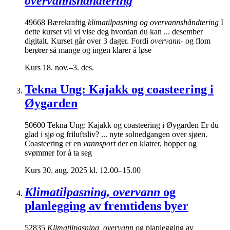
overvannshåndtering
49668 Bærekraftig
klimatilpasning og overvannshåndtering
I
dette kurset vil vi vise deg hvordan du kan ... desember
digitalt. Kurset går over 3 dager. Fordi
overvann-
og flom
berører så mange og ingen klarer å løse
Kurs
18. nov.–3. des.
Tekna Ung: Kajakk og coasteering i
Øygarden
50600 Tekna Ung: Kajakk og coasteering i Øygarden Er du
glad i sjø og friluftsliv? ... nyte solnedgangen over sjøen.
Coasteering er en
vannsport
der en klatrer, hopper og
svømmer for å ta seg
Kurs
30. aug. 2025 kl. 12.00–15.00
Klimatilpasning, overvann
og
planlegging av fremtidens byer
52835
Klimatilpasning, overvann
og planlegging av