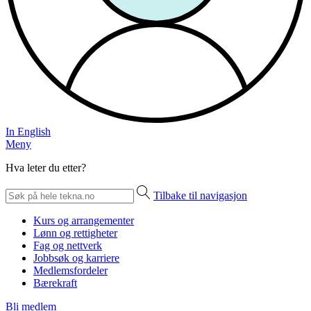
In English
Meny
Hva leter du etter?
Tilbake til navigasjon
Kurs og arrangementer
Lønn og rettigheter
Fag og nettverk
Jobbsøk og karriere
Medlemsfordeler
Bærekraft
Bli medlem