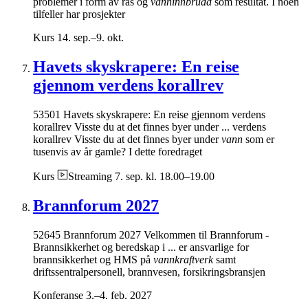
problemer i form av ras og
vanninnbrudd
som resultat. I noen
tilfeller har prosjekter
Kurs
14. sep.–9. okt.
Havets skyskrapere: En reise
gjennom verdens korallrev
53501 Havets skyskrapere: En reise gjennom verdens
korallrev Visste du at det finnes byer under ... verdens
korallrev Visste du at det finnes byer under
vann
som er
tusenvis av år gamle? I dette foredraget
Kurs
Streaming
7. sep. kl. 18.00–19.00
Brannforum 2027
52645 Brannforum 2027 Velkommen til Brannforum -
Brannsikkerhet og beredskap i ... er ansvarlige for
brannsikkerhet og HMS på
vannkraftverk
samt
driftssentralpersonell, brannvesen, forsikringsbransjen
Konferanse
3.–4. feb. 2027