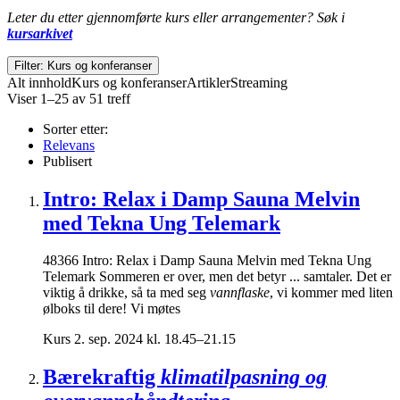
Leter du etter gjennomførte kurs eller arrangementer? Søk i
kursarkivet
Filter: Kurs og konferanser
Alt innhold
Kurs og konferanser
Artikler
Streaming
Viser 1–25 av 51 treff
Sorter etter:
Relevans
Publisert
Intro: Relax i Damp Sauna Melvin
med Tekna Ung Telemark
48366 Intro: Relax i Damp Sauna Melvin med Tekna Ung
Telemark Sommeren er over, men det betyr ... samtaler. Det er
viktig å drikke, så ta med seg
vannflaske
, vi kommer med liten
ølboks til dere! Vi møtes
Kurs
2. sep. 2024 kl. 18.45–21.15
Bærekraftig
klimatilpasning og