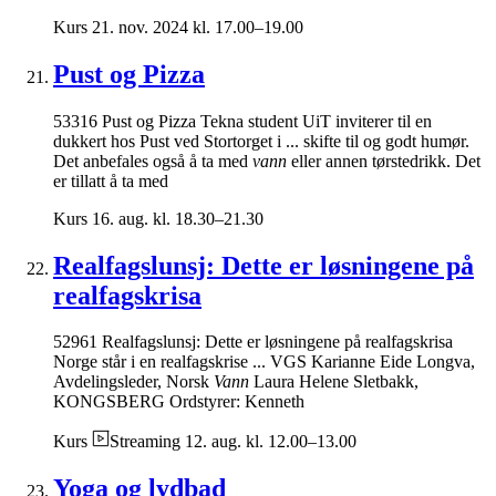
Kurs
21. nov. 2024 kl. 17.00–19.00
Pust og Pizza
53316 Pust og Pizza Tekna student UiT inviterer til en
dukkert hos Pust ved Stortorget i ... skifte til og godt humør.
Det anbefales også å ta med
vann
eller annen tørstedrikk. Det
er tillatt å ta med
Kurs
16. aug. kl. 18.30–21.30
Realfagslunsj: Dette er løsningene på
realfagskrisa
52961 Realfagslunsj: Dette er løsningene på realfagskrisa
Norge står i en realfagskrise ... VGS Karianne Eide Longva,
Avdelingsleder, Norsk
Vann
Laura Helene Sletbakk,
KONGSBERG Ordstyrer: Kenneth
Kurs
Streaming
12. aug. kl. 12.00–13.00
Yoga og lydbad