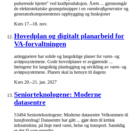
pulserende hjertet" ved kraftproduksjon. Årets ... gjennomgår
de elektrotekniske grunnprinsipper i en
vannkraftgenerator
og
generatorkomponentenes oppbygging og funksjoner
Kurs
17.–18. nov.
Hovedplan og digitalt planarbeid for
VA-forvaltningen
anleggseiere har solide og langsiktige planer for
vann-
og
avløpssystemene. Gode hovedplaner er avgjørende ...
føringene for langsiktig planlegging og utvikling av
vann-
og
avløpssystemene. Planen skal ta hensyn til dagens
Kurs
20.–21. jan. 2027
Seniorteknologene: Moderne
datasentre
53494 Seniorteknologene: Moderne datasentre Velkommen til
lunsjforedrag! Datasentre har gått ... gjør dem til kritisk
infrastruktur, på linje med
vann
, helse og transport. Samtidig
er det få som egentlig