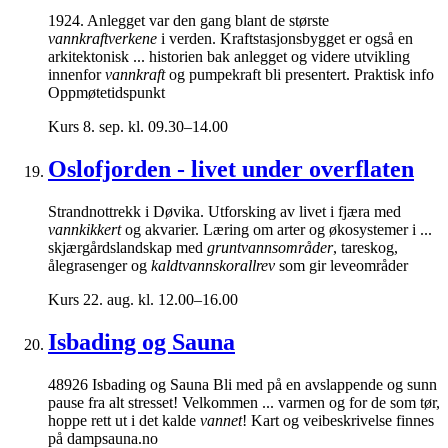
1924. Anlegget var den gang blant de største
vannkraftverkene
i verden. Kraftstasjonsbygget er også en
arkitektonisk ... historien bak anlegget og videre utvikling
innenfor
vannkraft
og pumpekraft bli presentert. Praktisk info
Oppmøtetidspunkt
Kurs
8. sep. kl. 09.30–14.00
Oslofjorden - livet under overflaten
Strandnottrekk i Døvika. Utforsking av livet i fjæra med
vannkikkert
og akvarier. Læring om arter og økosystemer i ...
skjærgårdslandskap med
gruntvannsområder
, tareskog,
ålegrasenger og
kaldtvannskorallrev
som gir leveområder
Kurs
22. aug. kl. 12.00–16.00
Isbading og Sauna
48926 Isbading og Sauna Bli med på en avslappende og sunn
pause fra alt stresset! Velkommen ... varmen og for de som tør,
hoppe rett ut i det kalde
vannet
! Kart og veibeskrivelse finnes
på dampsauna.no