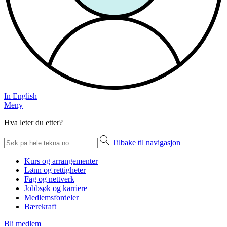
In English
Meny
Hva leter du etter?
Tilbake til navigasjon
Kurs og arrangementer
Lønn og rettigheter
Fag og nettverk
Jobbsøk og karriere
Medlemsfordeler
Bærekraft
Bli medlem