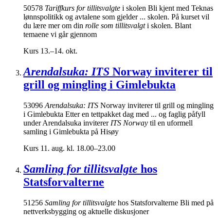
50578
Tariffkurs for tillitsvalgte
i skolen Bli kjent med Teknas
lønnspolitikk og avtalene som gjelder ... skolen. På kurset vil
du lære mer om din
rolle som tillitsvalgt
i skolen. Blant
temaene vi går gjennom
Kurs
13.–14. okt.
Arendalsuka: ITS
Norway inviterer til
grill og mingling i Gimlebukta
53096
Arendalsuka: ITS
Norway inviterer til grill og mingling
i Gimlebukta Etter en tettpakket dag med ... og faglig påfyll
under Arendalsuka inviterer
ITS Norway
til en uformell
samling i Gimlebukta på Hisøy
Kurs
11. aug. kl. 18.00–23.00
Samling for tillitsvalgte
hos
Statsforvalterne
51256
Samling for tillitsvalgte
hos Statsforvalterne Bli med på
nettverksbygging og aktuelle diskusjoner