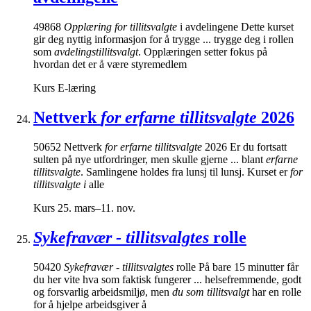
49868
Opplæring for tillitsvalgte
i avdelingene Dette kurset
gir deg nyttig informasjon for å trygge ... trygge deg i rollen
som
avdelingstillitsvalgt
. Opplæringen setter fokus på
hvordan det er å være styremedlem
Kurs
E-læring
Nettverk
for erfarne tillitsvalgte
2026
50652 Nettverk
for erfarne tillitsvalgte
2026 Er du fortsatt
sulten på nye utfordringer, men skulle gjerne ... blant
erfarne
tillitsvalgte
. Samlingene holdes fra lunsj til lunsj. Kurset er
for
tillitsvalgte i
alle
Kurs
25. mars–11. nov.
Sykefravær - tillitsvalgtes
rolle
50420
Sykefravær - tillitsvalgtes
rolle På bare 15 minutter får
du her vite hva som faktisk fungerer ... helsefremmende, godt
og forsvarlig arbeidsmiljø, men
du som tillitsvalgt
har en rolle
for å hjelpe arbeidsgiver å