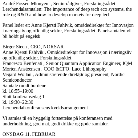
André Fossen Mlonyeni
, Seniorrådgiver, Forskningsrådet
Lerchendalsamtalen: The importance of deep tech eco systems, the
role og R&D and how to develop markets for deep tech
Panel leder er: Anne Kjersti Fahlvik, områdedirektør for Innovasjon
i næringsliv og offentlig sektor, Forskningsrådet. Panelsamtalen vil
bli holdt på engelsk.
Birger Steen
, CEO, NORSAR
Anne Kjersti Fahlvik
, Områdedirektør for Innovasjon i næringsliv
og offentlig sektor, Forskningsrådet
Francesco Benfenati
, Senior Quantum Application Engineer, IQM
Morten Ansteensen
, COO &CFO, Lace Lithography
Vegard Wollan
, Administrerende direktør og president, Nordic
Semiconductor
Samtale rundt bordene
kl. 18:55–19:00
Slutt konferansedag 1
kl. 19:30–22:30
Lerchendalkonferansens kveldsarrangement
Vi samles til en hyggelig fortsettelse på konferansen med
underholdning, god mat, godt drikke og gode samtaler.
ONSDAG 11. FEBRUAR