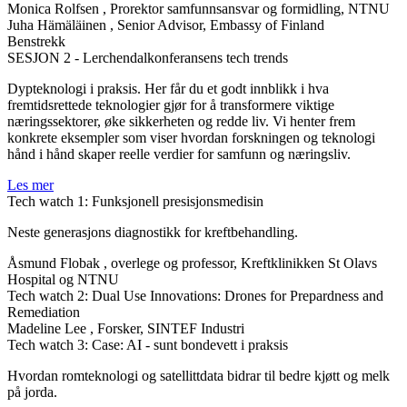
Monica Rolfsen
, Prorektor samfunnsansvar og formidling, NTNU
Juha Hämäläinen
, Senior Advisor, Embassy of Finland
Benstrekk
SESJON 2 - Lerchendalkonferansens tech trends
Dypteknologi i praksis. Her får du et godt innblikk i hva
fremtidsrettede teknologier gjør for å transformere viktige
næringssektorer, øke sikkerheten og redde liv. Vi henter frem
konkrete eksempler som viser hvordan forskningen og teknologi
hånd i hånd skaper reelle verdier for samfunn og næringsliv.
Les mer
Tech watch 1: Funksjonell presisjonsmedisin
Neste generasjons diagnostikk for kreftbehandling.
Åsmund Flobak
, overlege og professor, Kreftklinikken St Olavs
Hospital og NTNU
Tech watch 2: Dual Use Innovations: Drones for Prepardness and
Remediation
Madeline Lee
, Forsker, SINTEF Industri
Tech watch 3: Case: AI - sunt bondevett i praksis
Hvordan romteknologi og satellittdata bidrar til bedre kjøtt og melk
på jorda.