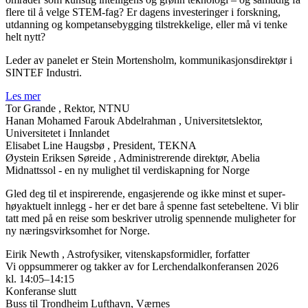
flere til å velge STEM-fag? Er dagens investeringer i forskning,
utdanning og kompetansebygging tilstrekkelige, eller må vi tenke
helt nytt?
Leder av panelet er Stein Mortensholm, kommunikasjonsdirektør i
SINTEF Industri.
Les mer
Tor Grande
, Rektor, NTNU
Hanan Mohamed Farouk Abdelrahman
, Universitetslektor,
Universitetet i Innlandet
Elisabet Line Haugsbø
, President, TEKNA
Øystein Eriksen Søreide
, Administrerende direktør, Abelia
Midnattssol - en ny mulighet til verdiskapning for Norge
Gled deg til et inspirerende, engasjerende og ikke minst et super-
høyaktuelt innlegg - her er det bare å spenne fast setebeltene. Vi blir
tatt med på en reise som beskriver utrolig spennende muligheter for
ny næringsvirksomhet for Norge.
Eirik Newth
, Astrofysiker, vitenskapsformidler, forfatter
Vi oppsummerer og takker av for Lerchendalkonferansen 2026
kl. 14:05–14:15
Konferanse slutt
Buss til Trondheim Lufthavn, Værnes