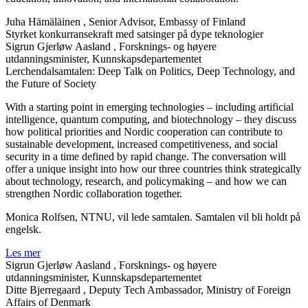
Juha Hämäläinen
, Senior Advisor, Embassy of Finland
Styrket konkurransekraft med satsinger på dype teknologier
Sigrun Gjerløw Aasland
, Forsknings- og høyere
utdanningsminister, Kunnskapsdepartementet
Lerchendalsamtalen: Deep Talk on Politics, Deep Technology, and
the Future of Society
With a starting point in emerging technologies – including artificial
intelligence, quantum computing, and biotechnology – they discuss
how political priorities and Nordic cooperation can contribute to
sustainable development, increased competitiveness, and social
security in a time defined by rapid change. The conversation will
offer a unique insight into how our three countries think strategically
about technology, research, and policymaking – and how we can
strengthen Nordic collaboration together.
Monica Rolfsen, NTNU, vil lede samtalen. Samtalen vil bli holdt på
engelsk.
Les mer
Sigrun Gjerløw Aasland
, Forsknings- og høyere
utdanningsminister, Kunnskapsdepartementet
Ditte Bjerregaard
, Deputy Tech Ambassador, Ministry of Foreign
Affairs of Denmark