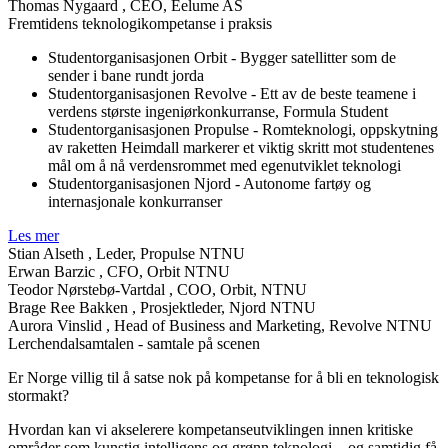
Thomas Nygaard
, CEO, Eelume AS
Fremtidens teknologikompetanse i praksis
Studentorganisasjonen Orbit - Bygger satellitter som de
sender i bane rundt jorda
Studentorganisasjonen Revolve - Ett av de beste teamene i
verdens største ingeniørkonkurranse, Formula Student
Studentorganisasjonen Propulse - Romteknologi, oppskytning
av raketten Heimdall markerer et viktig skritt mot studentenes
mål om å nå verdensrommet med egenutviklet teknologi
Studentorganisasjonen Njord - Autonome fartøy og
internasjonale konkurranser
Les mer
Stian Alseth
, Leder, Propulse NTNU
Erwan Barzic
, CFO, Orbit NTNU
Teodor Nørstebø-Vartdal
, COO, Orbit, NTNU
Brage Ree Bakken
, Prosjektleder, Njord NTNU
Aurora Vinslid
, Head of Business and Marketing, Revolve NTNU
Lerchendalsamtalen - samtale på scenen
Er Norge villig til å satse nok på kompetanse for å bli en teknologisk
stormakt?
Hvordan kan vi akselerere kompetanseutviklingen innen kritiske
områder som kunstig intelligens og grønn teknologi – og samtidig få