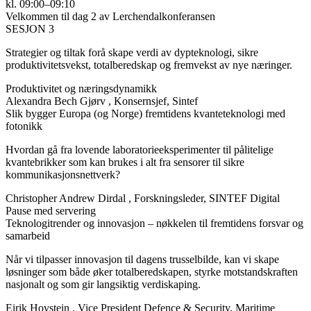
kl. 09:00–09:10
Velkommen til dag 2 av Lerchendalkonferansen
SESJON 3
Strategier og tiltak forå skape verdi av dypteknologi, sikre
produktivitetsvekst, totalberedskap og fremvekst av nye næringer.
Produktivitet og næringsdynamikk
Alexandra Bech Gjørv
, Konsernsjef, Sintef
Slik bygger Europa (og Norge) fremtidens kvanteteknologi med
fotonikk
Hvordan gå fra lovende laboratorieeksperimenter til pålitelige
kvantebrikker som kan brukes i alt fra sensorer til sikre
kommunikasjonsnettverk?
Christopher Andrew Dirdal
, Forskningsleder, SINTEF Digital
Pause med servering
Teknologitrender og innovasjon – nøkkelen til fremtidens forsvar og
samarbeid
Når vi tilpasser innovasjon til dagens trusselbilde, kan vi skape
løsninger som både øker totalberedskapen, styrke motstandskraften
nasjonalt og som gir langsiktig verdiskaping.
Eirik Hovstein
, Vice President Defence & Security, Maritime