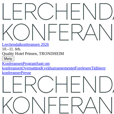
Lerchendal­konferansen 2026
10.–11. feb.
Quality Hotel Prinsen, TRONDHEIM
Meny
Konferansen
Program
Sagt om
konferansen
Overnatting
Kveldsarrangementet
Forelesere
Tidligere
konferanser
Presse