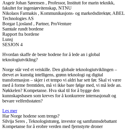
Asgeir Johan Sørensen
, Professor, Institutt for marin teknikk,
fakultet for ingeniørvitenskap, NTNU
Nikolaos Farmakis
, Kommunikasjons- og markedsdirektør, ABEL
Technologies AS
Borgar Ljosland
, Partner, ProVenture
Samtale rundt bordene
Rapport fra bordene
Lunsj
SESJON 4
Hvordan skaffe de beste hodene for å lede an i global
teknologiutvikling?
Norge står ved et veiskille. Den globale teknologiutviklingen –
drevet av kunstig intelligens, grønn teknologi og digital
transformasjon – skjer i et tempo vi aldri har sett før. Skal vi være
med å forme fremtiden, må vi ikke bare følge med, vi må lede an.
Nøkkelen? Kompetanse. Hva skal til for å bygge den
kunnskapsbasen som kreves for å konkurrere internasjonalt og
bevare velferdsstaten?
Les mer
Har Norge hodene som trengs?
Silvija Seres
, Teknologistrateg, investor og samfunnsdebattant
Kompetanse for å erobre verden med fjernstyrte droner