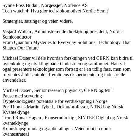
Synne Foss Budal
, Norgessjef, Nofence AS
Tech watch 4: Hva gjør tech-lokomotivet Nordic Semi?
Stratergier, satsinger og veien videre.
Vegard Wollan
, Administrerende direktør og president, Nordic
Semiconductor
From Quantum Mysteries to Everyday Solutions: Technology That
Shapes Our Future
Michael Doser vil dele hvordan forskningen ved CERN kan bidra til
nytenkning og utvikling både i industrien og samfunnet. Han vil
også presentere teknologier som fortsatt er i en tidlig fase, men som
forventes å bli sentrale i fremtidens eksperimenter og industrielle
anvendelser.
Michael Doser
, Senior research physicist, CERN og MIT
Pause med servering
Dypteknologiens potentsiale for verdiskapning i Norge
Per Thomas Martin Tybell
, Dekan/professor, NTNU og Norsk
Kvanteklynge
Trond Runar Hagen
, Konserndirektør, SINTEF Digital og Norsk
kvanteklynge
Kunnskapsgrunnlag og anbefalinger- Veien mot en norsk
kvantestrategi