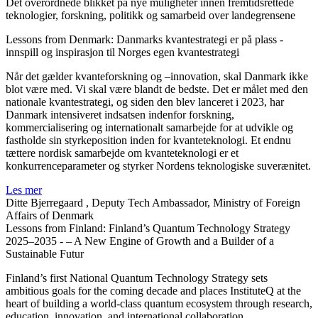
Det overordnede blikket på nye muligheter innen fremtidsrettede
teknologier, forskning, politikk og samarbeid over landegrensene
Lessons from Denmark: Danmarks kvantestrategi er på plass -
innspill og inspirasjon til Norges egen kvantestrategi
Når det gælder kvanteforskning og –innovation, skal Danmark ikke
blot være med. Vi skal være blandt de bedste. Det er målet med den
nationale kvantestrategi, og siden den blev lanceret i 2023, har
Danmark intensiveret indsatsen indenfor forskning,
kommercialisering og internationalt samarbejde for at udvikle og
fastholde sin styrkeposition inden for kvanteteknologi. Et endnu
tættere nordisk samarbejde om kvanteteknologi er et
konkurrenceparameter og styrker Nordens teknologiske suverænitet.
Les mer
Ditte Bjerregaard
, Deputy Tech Ambassador, Ministry of Foreign
Affairs of Denmark
Lessons from Finland: Finland’s Quantum Technology Strategy
2025–2035 - – A New Engine of Growth and a Builder of a
Sustainable Futur
Finland’s first National Quantum Technology Strategy sets
ambitious goals for the coming decade and places InstituteQ at the
heart of building a world-class quantum ecosystem through research,
education, innovation, and international collaboration.