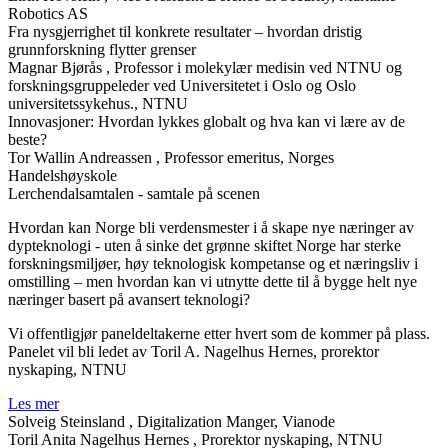
Robotics AS
Fra nysgjerrighet til konkrete resultater – hvordan dristig
grunnforskning flytter grenser
Magnar Bjørås
, Professor i molekylær medisin ved NTNU og
forskningsgruppeleder ved Universitetet i Oslo og Oslo
universitetssykehus., NTNU
Innovasjoner: Hvordan lykkes globalt og hva kan vi lære av de
beste?
Tor Wallin Andreassen
, Professor emeritus, Norges
Handelshøyskole
Lerchendalsamtalen - samtale på scenen
Hvordan kan Norge bli verdensmester i å skape nye næringer av
dypteknologi - uten å sinke det grønne skiftet Norge har sterke
forskningsmiljøer, høy teknologisk kompetanse og et næringsliv i
omstilling – men hvordan kan vi utnytte dette til å bygge helt nye
næringer basert på avansert teknologi?
Vi offentligjør paneldeltakerne etter hvert som de kommer på plass.
Panelet vil bli ledet av Toril A. Nagelhus Hernes, prorektor
nyskaping, NTNU
Les mer
Solveig Steinsland
, Digitalization Manger, Vianode
Toril Anita Nagelhus Hernes
, Prorektor nyskaping, NTNU