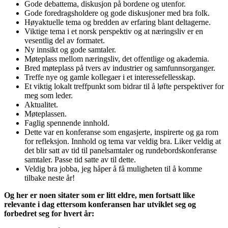
Gode debattema, diskusjon på bordene og utenfor.
Gode foredragsholdere og gode diskusjoner med bra folk.
Høyaktuelle tema og bredden av erfaring blant deltagerne.
Viktige tema i et norsk perspektiv og at næringsliv er en
vesentlig del av formatet.
Ny innsikt og gode samtaler.
Møteplass mellom næringsliv, det offentlige og akademia.
Bred møteplass på tvers av industrier og samfunnsorganger.
Treffe nye og gamle kollegaer i et interessefellesskap.
Et viktig lokalt treffpunkt som bidrar til å løfte perspektiver for
meg som leder.
Aktualitet.
Møteplassen.
Faglig spennende innhold.
Dette var en konferanse som engasjerte, inspirerte og ga rom
for refleksjon. Innhold og tema var veldig bra. Liker veldig at
det blir satt av tid til panelsamtaler og rundebordskonferanse
samtaler. Passe tid satte av til dette.
Veldig bra jobba, jeg håper å få muligheten til å komme
tilbake neste år!
Og her er noen sitater som er litt eldre, men fortsatt like
relevante i dag ettersom konferansen har utviklet seg og
forbedret seg for hvert år: