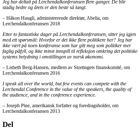
Jeg har deltatt på Lerchendalkonferansen flere ganger. De blir
stadig bedre og årets er den beste så langt.
– Håkon Haugli, administrerende direktør, Abelia, om
Lerchendalkonferansen 2018
Etter to fantastiske dager på Lerchendalkonferansen, sitter jeg igjen
med ett spørsmål: Hvorfor er det ikke flere politikere her? Jeg har
ikke vært på noen konferanse som har gitt meg som politiker mer
faglig påfyll, og ikke minst innspill til refleksjon omkring det politiske
systems betydning i omstillingen av norsk økonomi.
– Lisbeth Berg-Hansen, medlem av Stortingets finanskomité, om
Lerchendalkonferansen 2016
I speak all over the world, but few events can compete with the
Lerchendal Conference in the value of the speakers, the quality of
the audience, and in the conference experience.
– Joseph Pine, amerikansk forfatter og foredragsholder, om
Lerchendalkonferansen 2013
Del