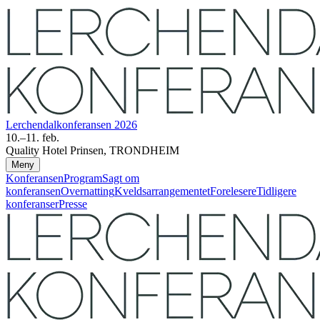
Lerchendal­konferansen 2026
10.–11. feb.
Quality Hotel Prinsen, TRONDHEIM
Meny
Konferansen
Program
Sagt om
konferansen
Overnatting
Kveldsarrangementet
Forelesere
Tidligere
konferanser
Presse