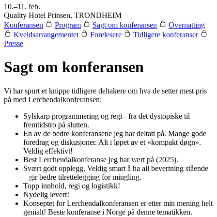
10.–11. feb.
Quality Hotel Prinsen, TRONDHEIM
Konferansen
Program
Sagt om konferansen
Overnatting
Kveldsarrangementet
Forelesere
Tidligere konferanser
Presse
Sagt om konferansen
Vi har spurt et knippe tidligere deltakere om hva de setter mest pris
på med Lerchendalkonferansen:
Sylskarp programmering og regi - fra det dystopiske til
fremtidstro på slutten.
En av de bedre konferansene jeg har deltatt på. Mange gode
foredrag og diskusjoner. Alt i løpet av et «kompakt døgn».
Veldig effektivt!
Best Lerchendalkonferanse jeg har vært på (2025).
Svært godt opplegg. Veldig smart å ha all bevertning stående
– gir bedre tilrettelegging for mingling.
Topp innhold, regi og logistikk!
Nydelig levert!
Konseptet for Lerchendalkonferansen er etter min mening helt
genialt! Beste konferanse i Norge på denne tematikken.