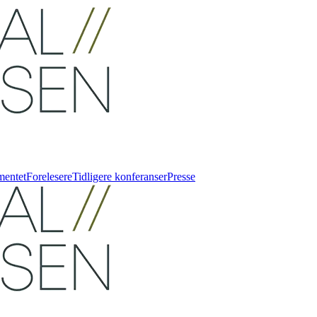
mentet
Forelesere
Tidligere konferanser
Presse