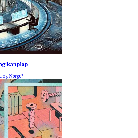
logikappløp
pa og Norge?