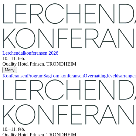
Lerchendal­konferansen 2026
10.–11. feb.
Quality Hotel Prinsen, TRONDHEIM
Meny
Konferansen
Program
Sagt om konferansen
Overnatting
Kveldsarrange
10.–11. feb.
Quality Hotel Prinsen, TRONDHEIM