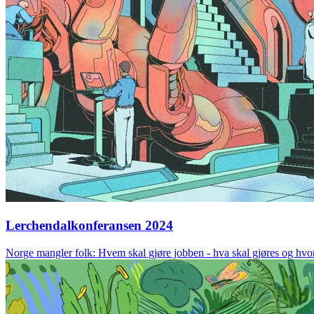
Lerchendalkonferansen 2024
Norge mangler folk: Hvem skal gjøre jobben - hva skal gjøres og hv