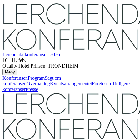
Lerchendal­konferansen 2026
10.–11. feb.
Quality Hotel Prinsen, TRONDHEIM
Meny
Konferansen
Program
Sagt om
konferansen
Overnatting
Kveldsarrangementet
Forelesere
Tidligere
konferanser
Presse