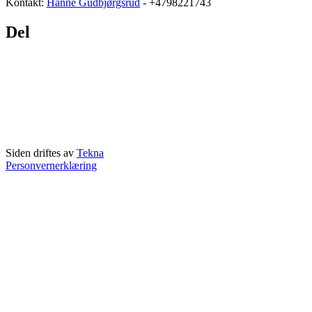
Kontakt:
Hanne Gudbjørgsrud
- +4798221743
Del
Siden driftes av
Tekna
Personvernerklæring