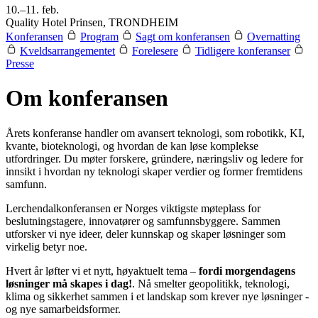
10.–11. feb.
Quality Hotel Prinsen, TRONDHEIM
Konferansen
Program
Sagt om konferansen
Overnatting
Kveldsarrangementet
Forelesere
Tidligere konferanser
Presse
Om konferansen
Årets konferanse handler om avansert teknologi, som robotikk, KI,
kvante, bioteknologi, og hvordan de kan løse komplekse
utfordringer. Du møter forskere, gründere, næringsliv og ledere for
innsikt i hvordan ny teknologi skaper verdier og former fremtidens
samfunn.
Lerchendalkonferansen er Norges viktigste møteplass for
beslutningstagere, innovatører og samfunnsbyggere. Sammen
utforsker vi nye ideer, deler kunnskap og skaper løsninger som
virkelig betyr noe.
Hvert år løfter vi et nytt, høyaktuelt tema –
fordi morgendagens
løsninger må skapes i dag!
. Nå smelter geopolitikk, teknologi,
klima og sikkerhet sammen i et landskap som krever nye løsninger -
og nye samarbeidsformer.