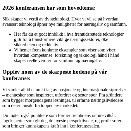
2026 konferansen har som hovedtema:
Slik skaper vi verdi av dypteknologi. Hvor vi vil se på hvordan
avansert teknologi åpner nye muligheter for næringsliv og samfunn.
Her får du et godt innblikk i hva fremtidsrettede teknologier
gjør for å transformere viktige næringssektorer, øke
sikkerheten og redde liv.
Vi henter frem konkrete eksempler som viser som viser
hvordan kompetanse, forskning og teknologi hånd i hånd
skaper reelle verdier for samfunn og næringsliv.
Opplev noen av de skarpeste hodene på vår
konferanse:
Vi samler alltid et unikt lag av nasjonale og internasjonale størrelser
– mennesker som inspirerer, utfordrer og setter spor. Fra gründere
som bygger morgendagens løsninger, til erfarne næringslivsledere
som deler innsikt fra toppen av markedet.
Du møter også politikere som former fremtidens rammevilkår,
fageksperter som gir deg de nyeste perspektivene, og professorer
som bringer kunnskapens kraft inn i konferansesalen..