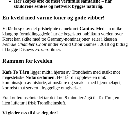
Her skapes ofte de mest verdifulle samtalene – når
skuldrene senkes og nettverk bygges naturlig.
En kveld med varme toner og gode vibber!
Vi får besøk av det prisbelønte damekoret
Cantus
. Med sin unike
klang og formidlingsglede har de begeistret publikum verden over.
Koret kan skilte med tre Grammy-nominasjoner, seier i klassen
Female Chamber Choir
under World Choir Games i 2018 og bidrag
til begge Disneys
Frozen
-filmer.
Rammen for kvelden
Kafe To Tårn
ligger midt i hjertet av Trondheim med utsikt mot
majestetiske
Nidarosdomen
. Her får du oppleve en unik
kombinasjon av historie, atmosfære og smak – med hjemmelaget,
kortreist mat servert i hyggelige omgivelser.
Fra konferansehotellet tar det kun 8 minutter å gå til To Tårn, en
liten luftetur i frisk Trondheimsluft.
Vi gleder oss til å se deg der!