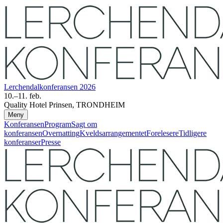
Lerchendal­konferansen 2026
10.–11. feb.
Quality Hotel Prinsen, TRONDHEIM
Meny
Konferansen
Program
Sagt om
konferansen
Overnatting
Kveldsarrangementet
Forelesere
Tidligere
konferanser
Presse