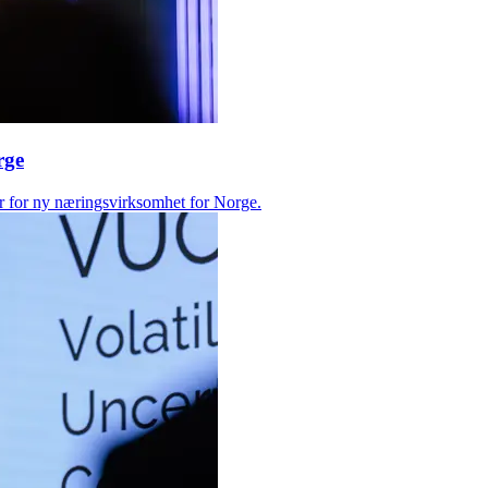
rge
er for ny næringsvirksomhet for Norge.