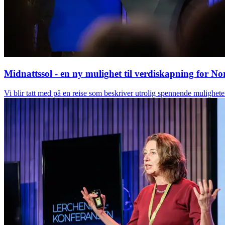
Midnattssol - en ny mulighet til verdiskapning for No
Vi blir tatt med på en reise som beskriver utrolig spennende mulighet