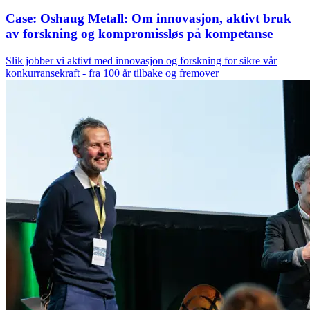
Case: Oshaug Metall: Om innovasjon, aktivt bruk
av forskning og kompromissløs på kompetanse
Slik jobber vi aktivt med innovasjon og forskning for sikre vår
konkurransekraft - fra 100 år tilbake og fremover