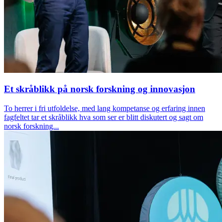
Et skråblikk på norsk forskning og innovasjon
To herrer i fri utfoldelse, med lang kompetanse og erfaring innen
fagfeltet tar et skråblikk hva som ser er blitt diskutert og sagt om
norsk forskning...