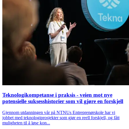
Teknologikompetanse i praksis - veien mot nye
potensielle suksesshistorier som vil gjøre en forskjell
Gjennom utdanningen vår på NTNUs Entreprenørskole har vi
jobbet med teknologiprosjekter som gjør en reell forskjell, og fått
muligheten til å løse kon...