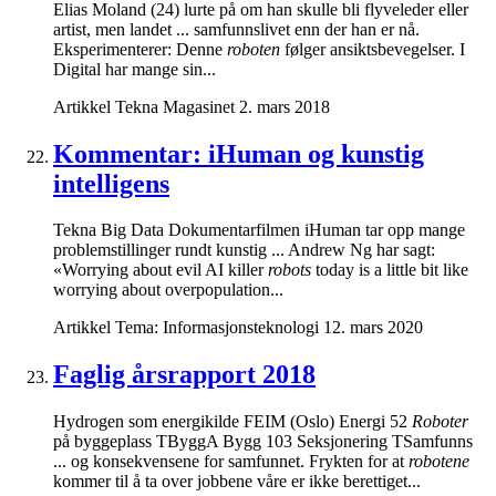
Elias Moland (24) lurte på om han skulle bli flyveleder eller
artist, men landet ... samfunnslivet enn der han er nå.
Eksperimenterer: Denne
roboten
følger ansiktsbevegelser. I
Digital har mange sin...
Artikkel
Tekna Magasinet
2. mars 2018
Kommentar: iHuman og kunstig
intelligens
Tekna Big Data Dokumentarfilmen iHuman tar opp mange
problemstillinger rundt kunstig ... Andrew Ng har sagt:
«Worrying about evil AI killer
robots
today is a little bit like
worrying about overpopulation...
Artikkel
Tema: Informasjonsteknologi
12. mars 2020
Faglig årsrapport 2018
Hydrogen som energikilde FEIM (Oslo) Energi 52
Roboter
på byggeplass TByggA Bygg 103 Seksjonering TSamfunns
... og konsekvensene for samfunnet. Frykten for at
robotene
kommer til å ta over jobbene våre er ikke berettiget...