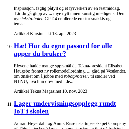
Inspirasjon, faglig påfyll og et fyrverkeri av en festmiddag.
Tør du gå glipp av ... mye nytt innen kunstig intelligens. Den
nye
tekstroboten
GPT-4 er allerede en stor snakkis og
temaet...
Artikkel
Kursinnsikt
13. apr. 2023
Hæ! Har du egne passord for alle
apper du bruker?
Elevene hadde mange spørsmål da Tekna-president Elisabet
Haugsbø frontet ny rollemodellordning. ... gård på Vestlandet,
om ønsket om å jobbe med
robotproteser
, til studier ved
NTNU, hva hun drev med i de...
Artikkel
Tekna Magasinet
10. nov. 2023
Lager undervisningsopplegg rundt
IoT i skolen
Adrian Heyerdahl og Annik Riise i startupselskapet Company
of Things ønsker å lage ... demonstrasjon av ting på forhånd.