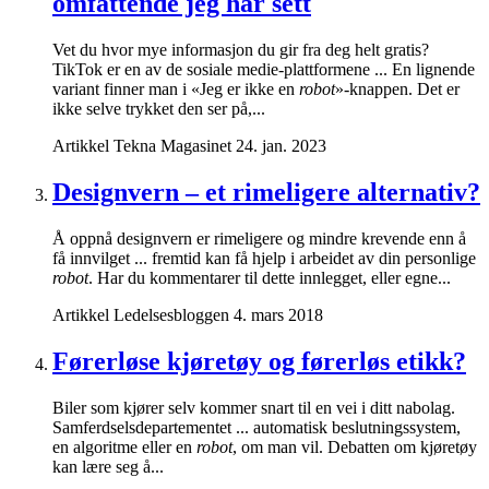
omfattende jeg har sett
Vet du hvor mye informasjon du gir fra deg helt gratis?
TikTok er en av de sosiale medie-plattformene ... En lignende
variant finner man i «Jeg er ikke en
robot
»-knappen. Det er
ikke selve trykket den ser på,...
Artikkel
Tekna Magasinet
24. jan. 2023
Designvern – et rimeligere alternativ?
Å oppnå designvern er rimeligere og mindre krevende enn å
få innvilget ... fremtid kan få hjelp i arbeidet av din personlige
robot
. Har du kommentarer til dette innlegget, eller egne...
Artikkel
Ledelsesbloggen
4. mars 2018
Førerløse kjøretøy og førerløs etikk?
Biler som kjører selv kommer snart til en vei i ditt nabolag.
Samferdselsdepartementet ... automatisk beslutningssystem,
en algoritme eller en
robot
, om man vil. Debatten om kjøretøy
kan lære seg å...