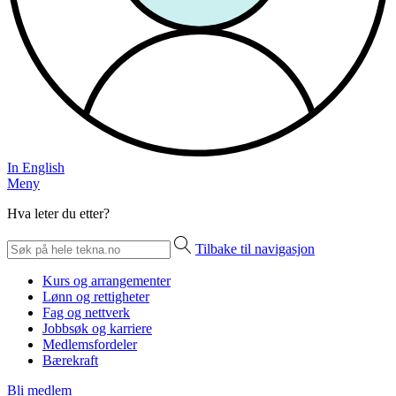
In English
Meny
Hva leter du etter?
Tilbake til navigasjon
Kurs og arrangementer
Lønn og rettigheter
Fag og nettverk
Jobbsøk og karriere
Medlemsfordeler
Bærekraft
Bli medlem