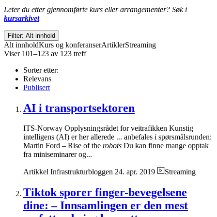
Leter du etter gjennomførte kurs eller arrangementer? Søk i
kursarkivet
Filter: Alt innhold
Alt innhold
Kurs og konferanser
Artikler
Streaming
Viser 101–123 av 123 treff
Sorter etter:
Relevans
Publisert
AI i transportsektoren
ITS-Norway Opplysningsrådet for veitrafikken Kunstig
intelligens (AI) er her allerede ... anbefales i spørsmålsrunden:
Martin Ford – Rise of the
robots
Du kan finne mange opptak
fra miniseminarer og...
Artikkel
Infrastrukturbloggen
24. apr. 2019
Streaming
Tiktok sporer finger-bevegelsene
dine: – Innsamlingen er den mest