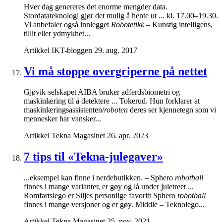
Hver dag genereres det enorme mengder data.
Stordatateknologi gjør det mulig å hente ut ... kl. 17.00–19.30.
Vi anbefaler også innlegget
Robotetikk
– Kunstig intelligens,
tillit eller ydmykhet...
Artikkel
IKT-bloggen
29. aug. 2017
Vi må stoppe overgriperne på nettet
Gjøvik-selskapet AIBA bruker adferdsbiometri og
maskinlæring til å detektere ... Tokerud. Hun forklarer at
maskinlæringsassistenten/
roboten
deres ser kjennetegn som vi
mennesker har vansker...
Artikkel
Tekna Magasinet
26. apr. 2023
7 tips til «Tekna-julegaver»
...eksempel kan finne i nerdebutikken. – Sphero
robotball
finnes i mange varianter, er gøy og lå under juletreet ...
Romfartslego er Siljes personlige favoritt Sphero
robotball
finnes i mange versjoner og er gøy. Middle – Teknolego...
Artikkel
Tekna Magasinet
25. nov. 2021