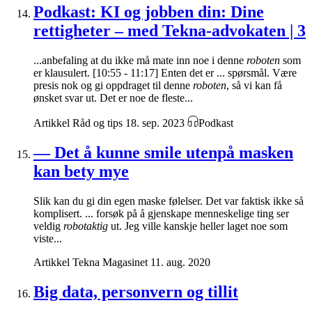
Podkast: KI og jobben din: Dine
rettigheter – med Tekna-advokaten | 3
...anbefaling at du ikke må mate inn noe i denne
roboten
som
er klausulert. [10:55 - 11:17] Enten det er ... spørsmål. Være
presis nok og gi oppdraget til denne
roboten
, så vi kan få
ønsket svar ut. Det er noe de fleste...
Artikkel
Råd og tips
18. sep. 2023
Podkast
— Det å kunne smile utenpå masken
kan bety mye
Slik kan du gi din egen maske følelser. Det var faktisk ikke så
komplisert. ... forsøk på å gjenskape menneskelige ting ser
veldig
robotaktig
ut. Jeg ville kanskje heller laget noe som
viste...
Artikkel
Tekna Magasinet
11. aug. 2020
Big data, personvern og tillit