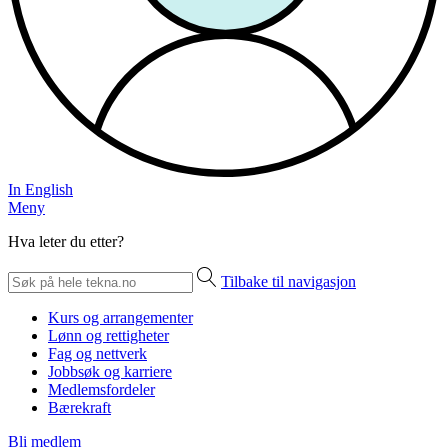
In English
Meny
Hva leter du etter?
Tilbake til navigasjon
Kurs og arrangementer
Lønn og rettigheter
Fag og nettverk
Jobbsøk og karriere
Medlemsfordeler
Bærekraft
Bli medlem