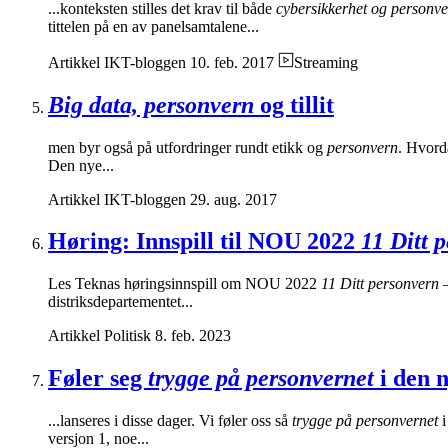
...konteksten stilles det krav til både
cybersikkerhet og personv
tittelen på en av panelsamtalene...
Artikkel
IKT-bloggen
10. feb. 2017
Streaming
Big data, personvern
og tillit
men byr også på utfordringer rundt etikk og
personvern
. Hvorda
Den nye...
Artikkel
IKT-bloggen
29. aug. 2017
Høring: Innspill til NOU 2022
11 Ditt 
Les Teknas høringsinnspill om NOU 2022
11 Ditt personvern
–
distriksdepartementet...
Artikkel
Politisk
8. feb. 2023
Føler seg
trygge på personvernet
i den 
...lanseres i disse dager. Vi føler oss så
trygge på personvernet
i
versjon 1, noe...