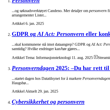
Personvern
...og søknadsverktøyet Candeno. Mer detaljer om
personvern
fi
arrangementer Lister...
Artikkel
6. jan. 2025
GDPR og
AI Act: Personvern
eller kon
...skal kommunene stå imot dataangrep? GDPR og
AI Act: Per
samtidig? Hvilke endringer kan/bør gjøres...
Artikkel
Tema: Informasjonsteknologi
11. aug. 2025
Streami
Personverndagen
2025: –Du har rett til
...startet dagen hos Datatilsynet for å markere
Personverndagen
Haugsbø...
Artikkel
Aktuelt
29. jan. 2025
Cybersikkerhet og personvern