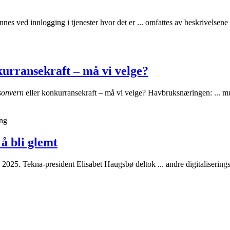
nnes ved innlogging i tjenester hvor det er ... omfattes av beskrivelsene
kurransekraft – må vi velge?
sonvern
eller konkurransekraft – må vi velge? Havbruksnæringen: ... 
ng
 å bli glemt
2025. Tekna-president Elisabet Haugsbø deltok ... andre digitaliserin