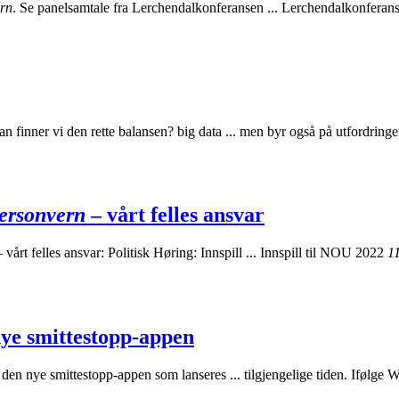
ern
. Se panelsamtale fra Lerchendalkonferansen ... Lerchendalkonfera
n finner vi den rette balansen? big data ... men byr også på utfordring
personvern
– vårt felles ansvar
 vårt felles ansvar: Politisk Høring: Innspill ... Innspill til NOU 2022
1
nye smittestopp-appen
 den nye smittestopp-appen som lanseres ... tilgjengelige tiden. Ifølge