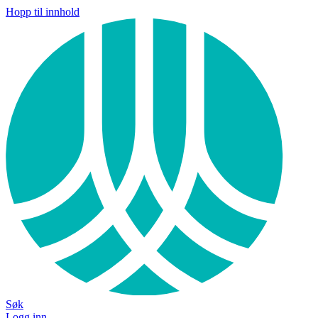
Hopp til innhold
Søk
Logg inn