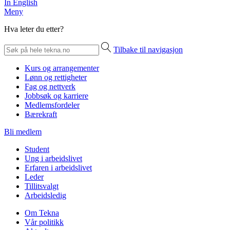
In English
Meny
Hva leter du etter?
Tilbake til navigasjon
Kurs og arrangementer
Lønn og rettigheter
Fag og nettverk
Jobbsøk og karriere
Medlemsfordeler
Bærekraft
Bli medlem
Student
Ung i arbeidslivet
Erfaren i arbeidslivet
Leder
Tillitsvalgt
Arbeidsledig
Om Tekna
Vår politikk