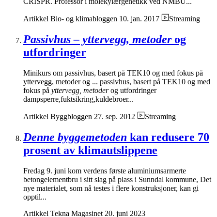
CRISPR. Professor i molekylærgenetikk ved NMBU...
Artikkel
Bio- og klimabloggen
10. jan. 2017
Streaming
Passivhus – yttervegg, metoder
og
utfordringer
Minikurs om passivhus, basert på TEK10 og med fokus på
yttervegg, metoder og ... passivhus, basert på TEK10 og med
fokus på
yttervegg, metoder
og utfordringer
dampsperre,fuktsikring,kuldebroer...
Artikkel
Byggbloggen
27. sep. 2012
Streaming
Denne byggemetoden
kan redusere 70
prosent av klimautslippene
Fredag 9. juni kom verdens første aluminiumsarmerte
betongelementbru i sitt slag på plass i Sunndal kommune, Det
nye materialet, som nå testes i flere konstruksjoner, kan gi
opptil...
Artikkel
Tekna Magasinet
20. juni 2023