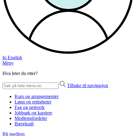
In English
Meny
Hva leter du etter?
Tilbake til navigasjon
Kurs og arrangementer
Lønn og rettigheter
Fag og nettverk
Jobbsøk og karriere
Medlemsfordeler
Bærekraft
Bli medlem