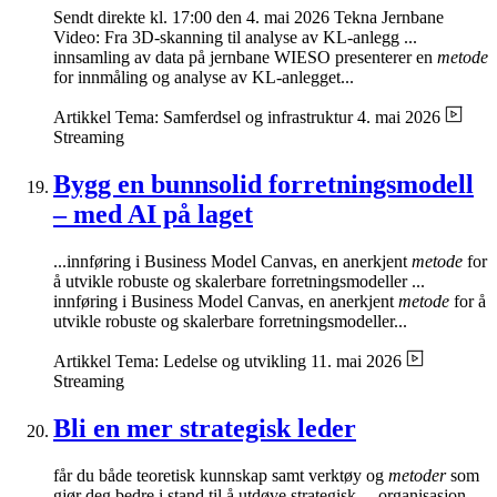
Sendt direkte kl. 17:00 den 4. mai 2026 Tekna Jernbane
Video: Fra 3D-skanning til analyse av KL-anlegg ...
innsamling av data på jernbane WIESO presenterer en
metode
for innmåling og analyse av KL-anlegget...
Artikkel
Tema: Samferdsel og infrastruktur
4. mai 2026
Streaming
Bygg en bunnsolid forretningsmodell
– med AI på laget
...innføring i Business Model Canvas, en anerkjent
metode
for
å utvikle robuste og skalerbare forretningsmodeller ...
innføring i Business Model Canvas, en anerkjent
metode
for å
utvikle robuste og skalerbare forretningsmodeller...
Artikkel
Tema: Ledelse og utvikling
11. mai 2026
Streaming
Bli en mer strategisk leder
får du både teoretisk kunnskap samt verktøy og
metoder
som
gjør deg bedre i stand til å utdøve strategisk ... organisasjon.