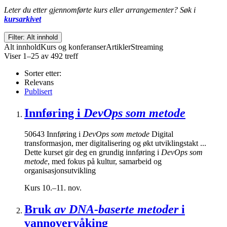
Leter du etter gjennomførte kurs eller arrangementer? Søk i
kursarkivet
Filter: Alt innhold
Alt innhold
Kurs og konferanser
Artikler
Streaming
Viser 1–25 av 492 treff
Sorter etter:
Relevans
Publisert
Innføring i
DevOps som metode
50643 Innføring i
DevOps som metode
Digital
transformasjon, mer digitalisering og økt utviklingstakt ...
Dette kurset gir deg en grundig innføring i
DevOps som
metode
, med fokus på kultur, samarbeid og
organisasjonsutvikling
Kurs
10.–11. nov.
Bruk
av DNA-baserte metoder
i
vannovervåking