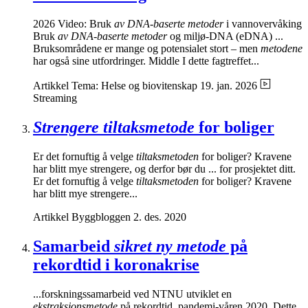
2026 Video: Bruk
av DNA-baserte metoder
i vannovervåking
Bruk
av DNA-baserte metoder
og miljø-DNA (eDNA) ...
Bruksområdene er mange og potensialet stort – men
metodene
har også sine utfordringer. Middle I dette fagtreffet...
Artikkel
Tema: Helse og biovitenskap
19. jan. 2026
Streaming
Strengere tiltaksmetode
for boliger
Er det fornuftig å velge
tiltaksmetoden
for boliger? Kravene
har blitt mye strengere, og derfor bør du ... for prosjektet ditt.
Er det fornuftig å velge
tiltaksmetoden
for boliger? Kravene
har blitt mye strengere...
Artikkel
Byggbloggen
2. des. 2020
Samarbeid
sikret ny metode
på
rekordtid i koronakrise
...forskningssamarbeid ved NTNU utviklet en
ekstraksjonsmetode
på rekordtid, pandemi-våren 2020. Dette