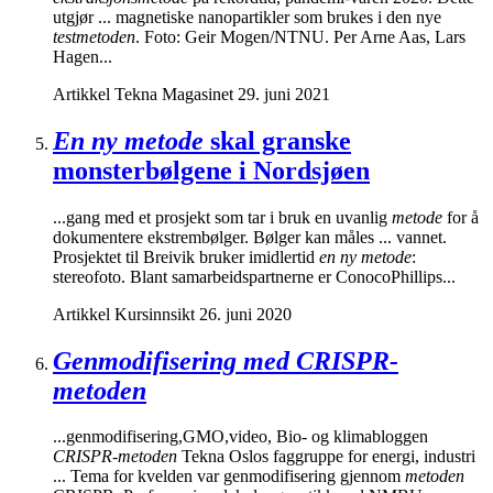
utgjør ... magnetiske nanopartikler som brukes i den nye
testmetoden
. Foto: Geir Mogen/NTNU. Per Arne Aas, Lars
Hagen...
Artikkel
Tekna Magasinet
29. juni 2021
En ny metode
skal granske
monsterbølgene i Nordsjøen
...gang med et prosjekt som tar i bruk en uvanlig
metode
for å
dokumentere ekstrembølger. Bølger kan måles ... vannet.
Prosjektet til Breivik bruker imidlertid
en ny metode
:
stereofoto. Blant samarbeidspartnerne er ConocoPhillips...
Artikkel
Kursinnsikt
26. juni 2020
Genmodifisering med CRISPR-
metoden
...genmodifisering,GMO,video, Bio- og klimabloggen
CRISPR-metoden
Tekna Oslos faggruppe for energi, industri
... Tema for kvelden var genmodifisering gjennom
metoden