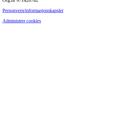
Org.nr 971420782
Personvern/informasjonskapsler
Administrer cookies