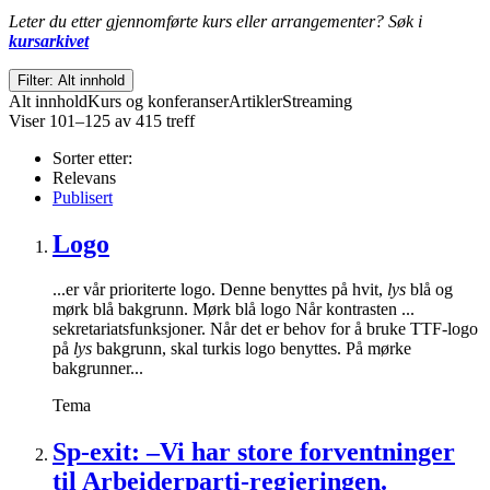
Leter du etter gjennomførte kurs eller arrangementer? Søk i
kursarkivet
Filter: Alt innhold
Alt innhold
Kurs og konferanser
Artikler
Streaming
Viser 101–125 av 415 treff
Sorter etter:
Relevans
Publisert
Logo
...er vår prioriterte logo. Denne benyttes på hvit,
lys
blå og
mørk blå bakgrunn. Mørk blå logo Når kontrasten ...
sekretariatsfunksjoner. Når det er behov for å bruke TTF-logo
på
lys
bakgrunn, skal turkis logo benyttes. På mørke
bakgrunner...
Tema
Sp-exit: –Vi har store forventninger
til Arbeiderparti-regjeringen.