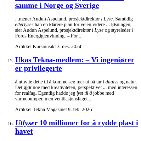
samme i Norge og Sverige
...mener Audun Aspelund, prosjektdirektør
i Lyse
. Samtidig
etterlyser
han en klarere plan for veien videre ... løsningen,
sier Audun Aspelund, prosjektdirektør
i Lyse
og styreleder i
Forus Energigjenvinning. – For...
Artikkel
Kursinnsikt
3. des. 2024
Ukas Tekna-medlem: – Vi ingeniører
er privilegerte
å utnytte dette til å komme seg mer ut på tur i
daglys
og natur.
Det gjør noe med kreativiteten, perspektivet ... med interessen
for realfag. Egentlig hadde jeg
lyst til å
jobbe med
varmepumper, men ventilasjonsfaget...
Artikkel
Tekna Magasinet
9. feb. 2026
Utlyser
10 millioner for å rydde plast i
havet