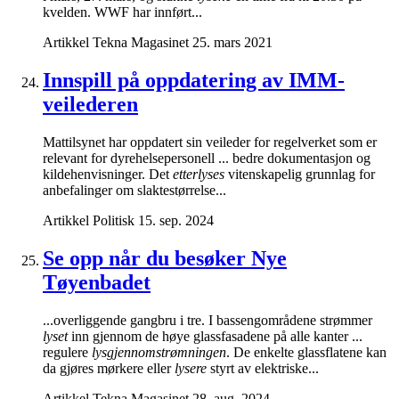
kvelden. WWF har innført...
Artikkel
Tekna Magasinet
25. mars 2021
Innspill på oppdatering av IMM-
veilederen
Mattilsynet har oppdatert sin veileder for regelverket som er
relevant for dyrehelsepersonell ... bedre dokumentasjon og
kildehenvisninger. Det
etterlyses
vitenskapelig grunnlag for
anbefalinger om slaktestørrelse...
Artikkel
Politisk
15. sep. 2024
Se opp når du besøker Nye
Tøyenbadet
...overliggende gangbru i tre. I bassengområdene strømmer
lyset
inn gjennom de høye glassfasadene på alle kanter ...
regulere
lysgjennomstrømningen
. De enkelte glassflatene kan
da gjøres mørkere eller
lysere
styrt av elektriske...
Artikkel
Tekna Magasinet
28. aug. 2024