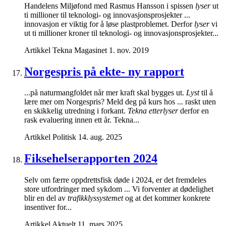
Handelens Miljøfond med Rasmus Hansson i spissen
lyser
ut
ti millioner til teknologi- og innovasjonsprosjekter ...
innovasjon er viktig for å løse plastproblemet. Derfor
lyser
vi
ut ti millioner kroner til teknologi- og innovasjonsprosjekter...
Artikkel
Tekna Magasinet
1. nov. 2019
Norgespris på ekte- ny rapport
...på naturmangfoldet når mer kraft skal bygges ut.
Lyst
til å
lære mer om Norgespris? Meld deg på kurs hos ... raskt uten
en skikkelig utredning i forkant.
Tekna etterlyser
derfor en
rask evaluering innen ett år. Tekna...
Artikkel
Politisk
14. aug. 2025
Fiksehelserapporten 2024
Selv om færre oppdrettsfisk døde i 2024, er det fremdeles
store utfordringer med sykdom ... Vi forventer at dødelighet
blir en del av
trafikklyssystemet
og at det kommer konkrete
insentiver for...
Artikkel
Aktuelt
11. mars 2025