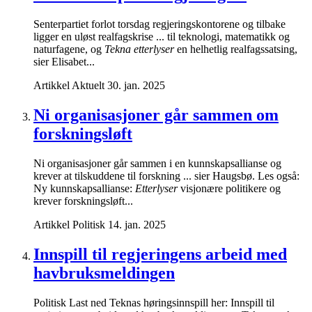
Senterpartiet forlot torsdag regjeringskontorene og tilbake
ligger en uløst realfagskrise ... til teknologi, matematikk og
naturfagene, og
Tekna etterlyser
en helhetlig realfagssatsing,
sier Elisabet...
Artikkel
Aktuelt
30. jan. 2025
Ni organisasjoner går sammen om
forskningsløft
Ni organisasjoner går sammen i en kunnskapsallianse og
krever at tilskuddene til forskning ... sier Haugsbø. Les også:
Ny kunnskaps­allianse:
Etter­lyser
visjonære politikere og
krever forsknings­løft...
Artikkel
Politisk
14. jan. 2025
​​Innspill til regjeringens arbeid med
havbruksmeldingen​
Politisk Last ned Teknas høringsinnspill her: Innspill til