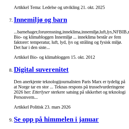
Artikkel
Tema: Ledelse og utvikling
21. okt. 2025
Innemiljø og barn
...barnehager,forurensning,inneklima,innemiljø,luft,
lys
,NFBIB,r
Bio- og klimabloggen Innemiljø ... inneklima består av fem
faktorer: temperatur, luft, lyd,
lys
og stråling og fysisk miljø.
Det har i den siste...
Artikkel
Bio- og klimabloggen
15. okt. 2012
Digital suverenitet
Den anerkjente teknologijournalisten Paris Marx er tydelig på
at Norge tar en stor ... Teknas respons på trusselvurderingene
2026 her:
Etterlyser
sterkere satsing på sikkerhet og teknologi
Personvern...
Artikkel
Politisk
23. mars 2026
Se opp på himmelen i januar