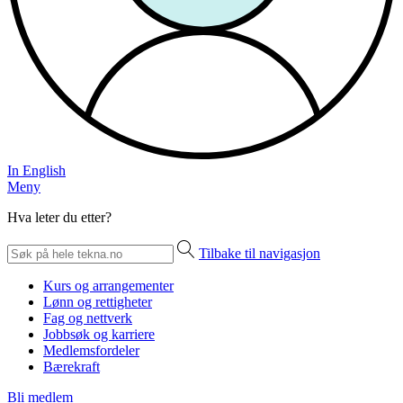
In English
Meny
Hva leter du etter?
Tilbake til navigasjon
Kurs og arrangementer
Lønn og rettigheter
Fag og nettverk
Jobbsøk og karriere
Medlemsfordeler
Bærekraft
Bli medlem