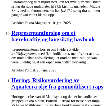
...kommer deg til et mørkt sted uten for mye
lysforurensning
,
så har du gode muligheter til å bli kjent ... måneden. Middle –
Skriv ned de fenomenene du har
lyst til å
se og dra ut, noen
ganger kan været klarne opp...
Artikkel
Tekna Magasinet
10. jan. 2025
Representantforslag om et
bærekraftig og langsiktig havbruk
...representantenes forslag om å videreutvikle
trafikklyssystemet
med flere indikatorer, men frykter at et ...
om umiddelbar nedskalering i et område med rødt
lys
kan
være uheldig og at selskaper som drifter forsvarlig...
Artikkel
Politisk
25. apr. 2023
Høring: Risikovurdering av
Aquaterra olje fra genmodifisert raps
Høringen er besvart til Mattilsynet og den er behandlet av
gruppen Tekna biotek. Politisk ... risiko for helse eller miljø.
Vi håper Mattilsynet
i lys
av disse konklusjonene godkjenner