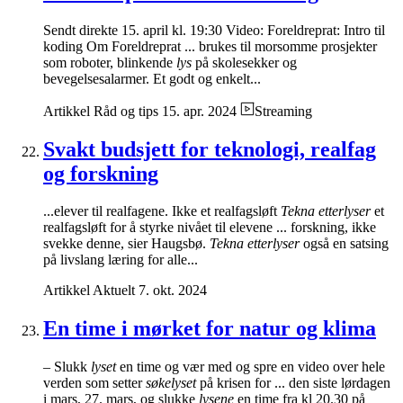
Sendt direkte 15. april kl. 19:30 Video: Foreldreprat: Intro til
koding Om Foreldreprat ... brukes til morsomme prosjekter
som roboter, blinkende
lys
på skolesekker og
bevegelsesalarmer. Et godt og enkelt...
Artikkel
Råd og tips
15. apr. 2024
Streaming
Svakt budsjett for teknologi, realfag
og forskning
...elever til realfagene. Ikke et realfagsløft
Tekna etterlyser
et
realfagsløft for å styrke nivået til elevene ... forskning, ikke
svekke denne, sier Haugsbø.
Tekna etterlyser
også en satsing
på livslang læring for alle...
Artikkel
Aktuelt
7. okt. 2024
En time i mørket for natur og klima
– Slukk
lyset
en time og vær med og spre en video over hele
verden som setter
søkelyset
på krisen for ... den siste lørdagen
i mars, 27. mars, og slukke
lysene
en time fra kl 20.30 på