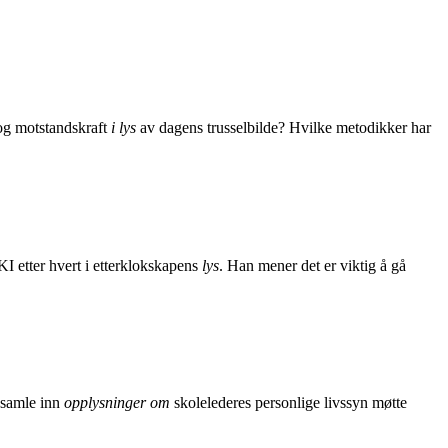
 og motstandskraft
i lys
av dagens trusselbilde? Hvilke metodikker har
KI etter hvert i etterklokskapens
lys
. Han mener det er viktig å gå
å samle inn
opplysninger om
skolelederes personlige livssyn møtte