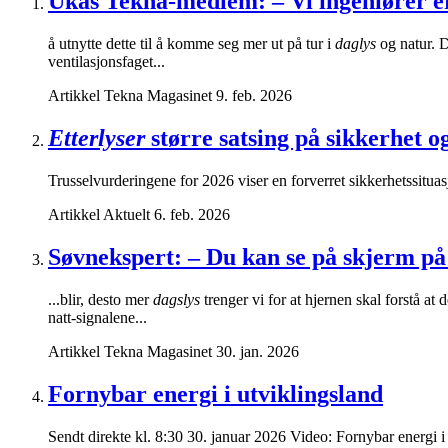
Ukas Tekna-medlem: – Vi ingeniører er
å utnytte dette til å komme seg mer ut på tur i
daglys
og natur. D
ventilasjonsfaget...
Artikkel
Tekna Magasinet
9. feb. 2026
Etterlyser
større satsing på sikkerhet o
Trusselvurderingene for 2026 viser en forverret sikkerhetssituas
Artikkel
Aktuelt
6. feb. 2026
Søvnekspert: – Du kan se på skjerm på
...blir, desto mer
dagslys
trenger vi for at hjernen skal forstå at 
natt-signalene...
Artikkel
Tekna Magasinet
30. jan. 2026
Fornybar energi i utviklingsland
Sendt direkte kl. 8:30 30. januar 2026 Video: Fornybar energi i