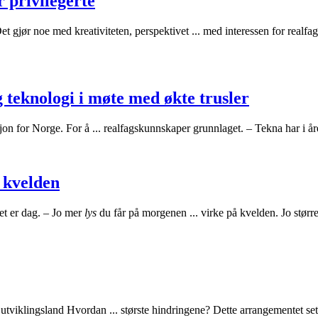
 privilegerte
et gjør noe med kreativiteten, perspektivet ... med interessen for realfa
g teknologi i møte med økte trusler
jon for Norge. For å ... realfagskunnskaper grunnlaget. – Tekna har i å
 kvelden
det er dag. – Jo mer
lys
du får på morgenen ... virke på kvelden. Jo større
 utviklingsland Hvordan ... største hindringene? Dette arrangementet se