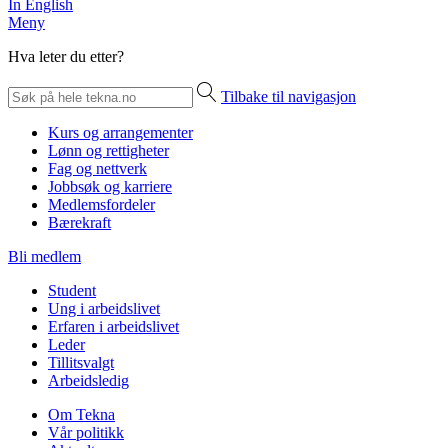
In English
Meny
Hva leter du etter?
Tilbake til navigasjon
Kurs og arrangementer
Lønn og rettigheter
Fag og nettverk
Jobbsøk og karriere
Medlemsfordeler
Bærekraft
Bli medlem
Student
Ung i arbeidslivet
Erfaren i arbeidslivet
Leder
Tillitsvalgt
Arbeidsledig
Om Tekna
Vår politikk