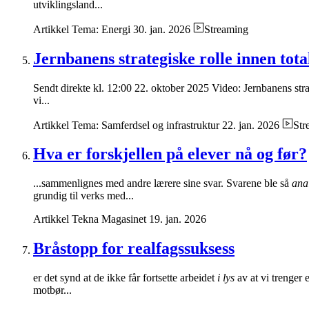
utviklingsland...
Artikkel
Tema: Energi
30. jan. 2026
Streaming
Jernbanens strategiske rolle innen tota
Sendt direkte kl. 12:00 22. oktober 2025 Video: Jernbanens stra
vi...
Artikkel
Tema: Samferdsel og infrastruktur
22. jan. 2026
Str
Hva er forskjellen på elever nå og før?
...sammenlignes med andre lærere sine svar. Svarene ble så
ana
grundig til verks med...
Artikkel
Tekna Magasinet
19. jan. 2026
Bråstopp for realfagssuksess
er det synd at de ikke får fortsette arbeidet
i lys
av at vi trenger 
motbør...