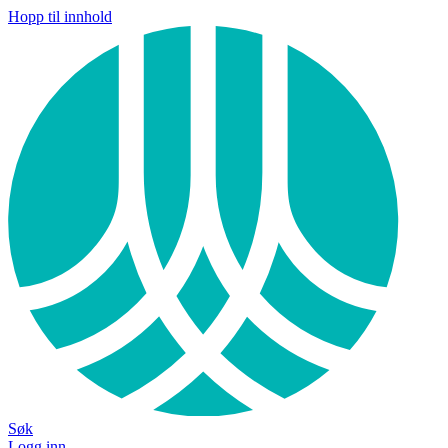
Hopp til innhold
Søk
Logg inn