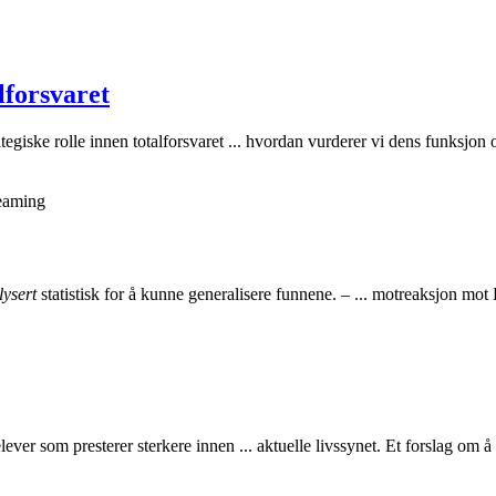
lforsvaret
tegiske rolle innen totalforsvaret ... hvordan vurderer vi dens funksjon
eaming
lysert
statistisk for å kunne generalisere funnene. – ... motreaksjon mot 
elever som presterer sterkere innen ... aktuelle livssynet. Et forslag om 