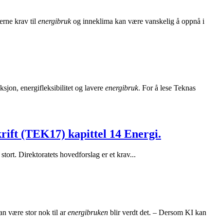
rne krav til
energibruk
og inneklima kan være vanskelig å oppnå i
ksjon, energifleksibilitet og lavere
energibruk
. For å lese Teknas
krift (TEK17) kapittel 14 Energi.​
 stort. Direktoratets hovedforslag er et krav...
an være stor nok til ar
energibruken
blir verdt det. – Dersom KI kan