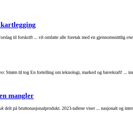
ikartlegging
rslag til forskrift ... vil omfatte alle foretak med en gjennomsnittlig
ene
: Strøm til tog En fortelling om teknologi, marked og bærekraft! ... in
gen mangler
uk
delt på bruttonasjonalprodukt. 2023-tallene viser ... nasjonalt og inte