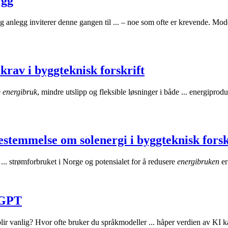
ygg
nlegg inviterer denne gangen til ... – noe som ofte er krevende. Mode
ikrav i byggteknisk forskrift
e
energibruk
, mindre utslipp og fleksible løsninger i både ... energiprodu
 bestemmelse om solenergi i byggteknisk fors
... strømforbruket i Norge og potensialet for å redusere
energibruken
er
tGPT
blir vanlig? Hvor ofte bruker du språkmodeller ... håper verdien av KI k