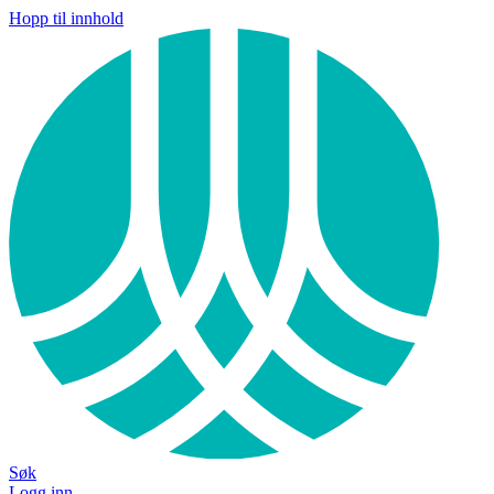
Hopp til innhold
Søk
Logg inn