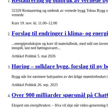
Restaurering og ombruk av vernede b
52329 Restaurering og ombruk av vernede bygg Tekna Bygg og a
vernede
Kurs
19. nov. kl. 11.00–12.00
Forslag til endringer i klima- og energ
...energiproduksjon og krav til materialbruk, med mål om laver
innspill, last ned høringssvaret...
Artikkel
Politisk
5. mai 2026
​​Høring – solklare bygg, forslag til ny
Bygg står for nærmere halvparten av det årlige strømforbruket i 
Artikkel
Politisk
26. sep. 2025
Over 900 milliarder spørsmål på Cha
Ekspert om
energibruken
: – Hva vil skje når video-generering 