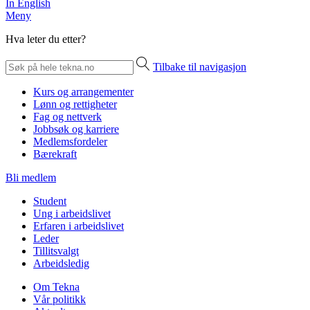
In English
Meny
Hva leter du etter?
Tilbake til navigasjon
Kurs og arrangementer
Lønn og rettigheter
Fag og nettverk
Jobbsøk og karriere
Medlemsfordeler
Bærekraft
Bli medlem
Student
Ung i arbeidslivet
Erfaren i arbeidslivet
Leder
Tillitsvalgt
Arbeidsledig
Om Tekna
Vår politikk