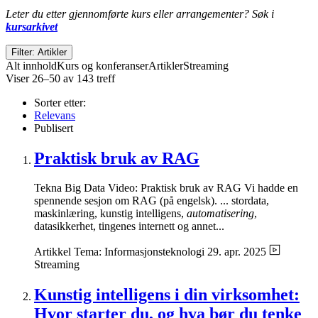
Leter du etter gjennomførte kurs eller arrangementer? Søk i
kursarkivet
Filter: Artikler
Alt innhold
Kurs og konferanser
Artikler
Streaming
Viser 26–50 av 143 treff
Sorter etter:
Relevans
Publisert
Praktisk bruk av RAG
Tekna Big Data Video: Praktisk bruk av RAG Vi hadde en
spennende sesjon om RAG (på engelsk). ... stordata,
maskinlæring, kunstig intelligens,
automatisering
,
datasikkerhet, tingenes internett og annet...
Artikkel
Tema: Informasjonsteknologi
29. apr. 2025
Streaming
Kunstig intelligens i din virksomhet:
Hvor starter du, og hva bør du tenke