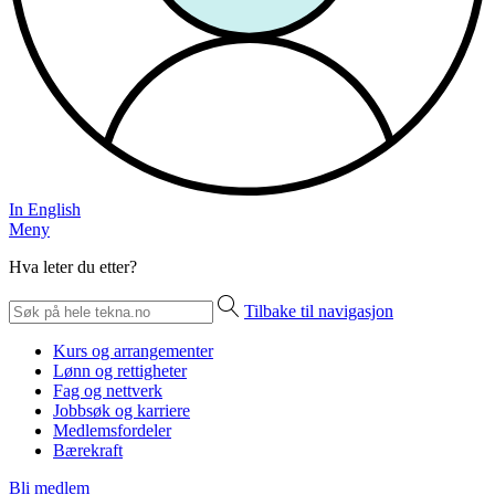
In English
Meny
Hva leter du etter?
Tilbake til navigasjon
Kurs og arrangementer
Lønn og rettigheter
Fag og nettverk
Jobbsøk og karriere
Medlemsfordeler
Bærekraft
Bli medlem