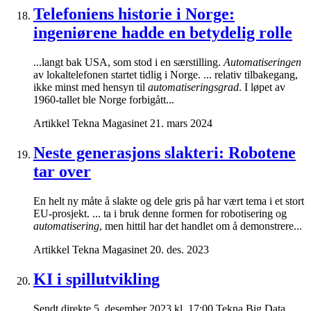
Telefoniens historie i Norge:
ingeniørene hadde en betydelig rolle
...langt bak USA, som stod i en særstilling.
Automatiseringen
av lokaltelefonen startet tidlig i Norge. ... relativ tilbakegang,
ikke minst med hensyn til
automatiseringsgrad
. I løpet av
1960-tallet ble Norge forbigått...
Artikkel
Tekna Magasinet
21. mars 2024
Neste generasjons slakteri: Robotene
tar over
En helt ny måte å slakte og dele gris på har vært tema i et stort
EU-prosjekt. ... ta i bruk denne formen for robotisering og
automatisering
, men hittil har det handlet om å demonstrere...
Artikkel
Tekna Magasinet
20. des. 2023
KI i spillutvikling
Sendt direkte 5. desember 2023 kl. 17:00 Tekna Big Data