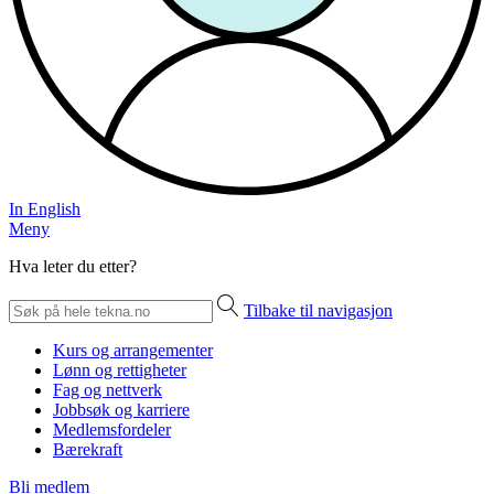
In English
Meny
Hva leter du etter?
Tilbake til navigasjon
Kurs og arrangementer
Lønn og rettigheter
Fag og nettverk
Jobbsøk og karriere
Medlemsfordeler
Bærekraft
Bli medlem