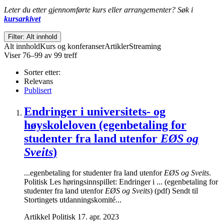
Leter du etter gjennomførte kurs eller arrangementer? Søk i
kursarkivet
Filter: Alt innhold
Alt innhold
Kurs og konferanser
Artikler
Streaming
Viser 76–99 av 99 treff
Sorter etter:
Relevans
Publisert
Endringer i universitets- og
høyskoleloven (egenbetaling for
studenter fra land utenfor
EØS og
Sveits
)
...egenbetaling for studenter fra land utenfor
EØS og Sveits
.
Politisk Les høringsinnspillet: Endringer i ... (egenbetaling for
studenter fra land utenfor
EØS og Sveits
) (pdf) Sendt til
Stortingets utdanningskomité...
Artikkel
Politisk
17. apr. 2023