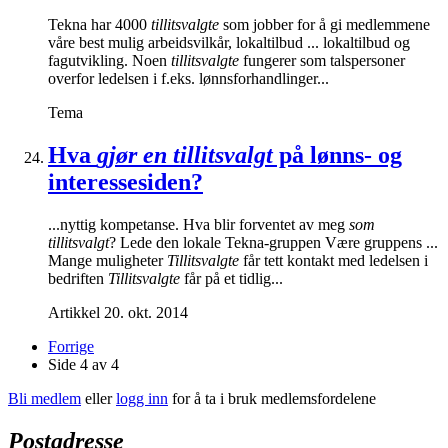
Tekna har 4000
tillitsvalgte
som jobber for å gi medlemmene
våre best mulig arbeidsvilkår, lokaltilbud ... lokaltilbud og
fagutvikling. Noen
tillitsvalgte
fungerer som talspersoner
overfor ledelsen i f.eks. lønnsforhandlinger...
Tema
Hva
gjør en tillitsvalgt
på lønns- og
interessesiden?
...nyttig kompetanse. Hva blir forventet av meg
som
tillitsvalgt
? Lede den lokale Tekna-gruppen Være gruppens ...
Mange muligheter
Tillitsvalgte
får tett kontakt med ledelsen i
bedriften
Tillitsvalgte
får på et tidlig...
Artikkel
20. okt. 2014
Forrige
Side 4 av 4
Bli medlem
eller
logg inn
for å ta i bruk medlemsfordelene
Postadresse