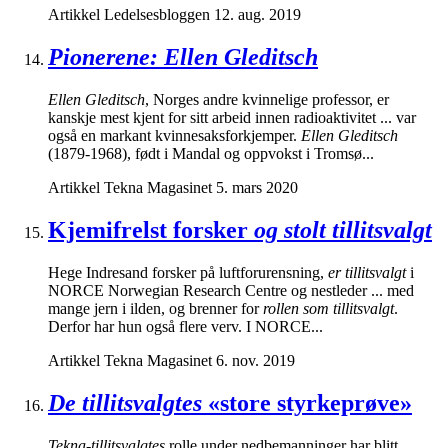
Artikkel
Ledelsesbloggen
12. aug. 2019
Pionerene: Ellen Gleditsch
Ellen Gleditsch
, Norges andre kvinnelige professor, er
kanskje mest kjent for sitt arbeid innen radioaktivitet ... var
også en markant kvinnesaksforkjemper.
Ellen Gleditsch
(1879-1968), født i Mandal og oppvokst i Tromsø...
Artikkel
Tekna Magasinet
5. mars 2020
Kjemifrelst forsker
og stolt tillitsvalgt
Hege Indresand forsker på luftforurensning,
er tillitsvalgt
i
NORCE Norwegian Research Centre og nestleder ... med
mange jern i ilden, og brenner for
rollen som tillitsvalgt
.
Derfor har hun også flere verv. I NORCE...
Artikkel
Tekna Magasinet
6. nov. 2019
De tillitsvalgtes
«store styrkeprøve»
Tekna-tillitsvalgtes
rolle under nedbemanninger har blitt