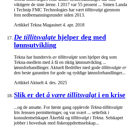
viktigere de siste årene. I 2017 var 55 prosent ... Simen Landa
i Technip FMC Technologies har vært
tillitsvalgt
gjennom
fem nedbemanningsrunder siden 2013.
Artikkel
Tekna Magasinet
4. apr. 2018
De tillitsvalgte
hjelper deg med
lønnsutvikling
Tekna har hundrevis
av tillitsvalgte
som hjelper deg som
Tekna-medlem med å få en riktig lønnsutvikling ...
lønnsforhandlinger. Aktuelt Bedrifter med gode
tillitsvalgte er
den beste garantien for gode og ryddige lønnsforhandlinger...
Artikkel
Aktuelt
4. des. 2025
Slik er det
å være tillitsvalgt
i en krise
...og de ansatte. For første gang opplevde
Tekna-tillitsvalgte
Iris Jenssen permitteringer, og var svært ... settefisk i
konsulentselskapet Åkerblå og
tillitsvalgt i Tekna
. Selskapet
jobber i hovedsak med fiskeoppdrettsselskap...