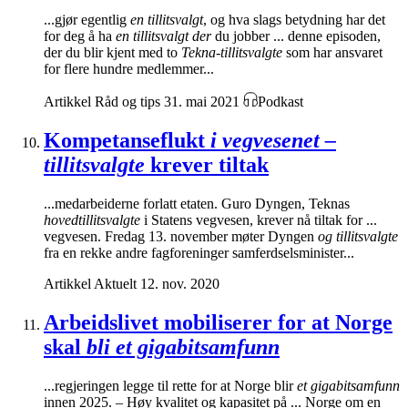
...gjør egentlig
en tillitsvalgt
, og hva slags betydning har det
for deg å ha
en tillitsvalgt der
du jobber ... denne episoden,
der du blir kjent med to
Tekna-tillitsvalgte
som har ansvaret
for flere hundre medlemmer...
Artikkel
Råd og tips
31. mai 2021
Podkast
Kompetanseflukt
i vegvesenet –
tillitsvalgte
krever tiltak
...medarbeiderne forlatt etaten. Guro Dyngen, Teknas
hovedtillitsvalgte
i Statens vegvesen, krever nå tiltak for ...
vegvesen. Fredag 13. november møter Dyngen
og tillitsvalgte
fra en rekke andre fagforeninger samferdselsminister...
Artikkel
Aktuelt
12. nov. 2020
Arbeidslivet mobiliserer for at Norge
skal
bli et gigabitsamfunn
...regjeringen legge til rette for at Norge blir
et gigabitsamfunn
innen 2025. – Høy kvalitet og kapasitet på ... Norge om en