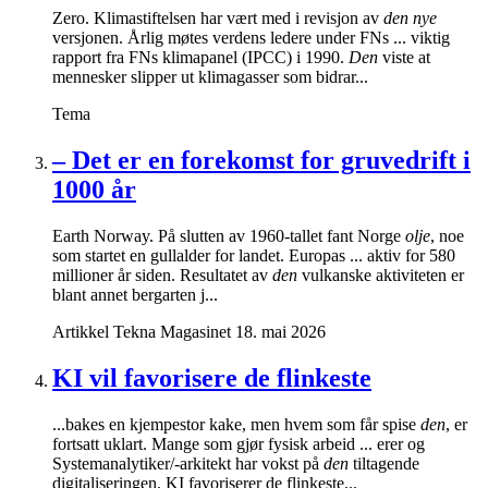
Zero. Klimastiftelsen har vært med i revisjon av
den nye
versjonen. Årlig møtes verdens ledere under FNs ... viktig
rapport fra FNs klimapanel (IPCC) i 1990.
Den
viste at
mennesker slipper ut klimagasser som bidrar...
Tema
– Det er en forekomst for gruvedrift i
1000 år
Earth Norway. På slutten av 1960-tallet fant Norge
olje
, noe
som startet en gullalder for landet. Europas ... aktiv for 580
millioner år siden. Resultatet av
den
vulkanske aktiviteten er
blant annet bergarten j...
Artikkel
Tekna Magasinet
18. mai 2026
KI vil favorisere de flinkeste
...bakes en kjempestor kake, men hvem som får spise
den
, er
fortsatt uklart. Mange som gjør fysisk arbeid ... erer og
Systemanalytiker/-arkitekt har vokst på
den
tiltagende
digitaliseringen. KI favoriserer de flinkeste...