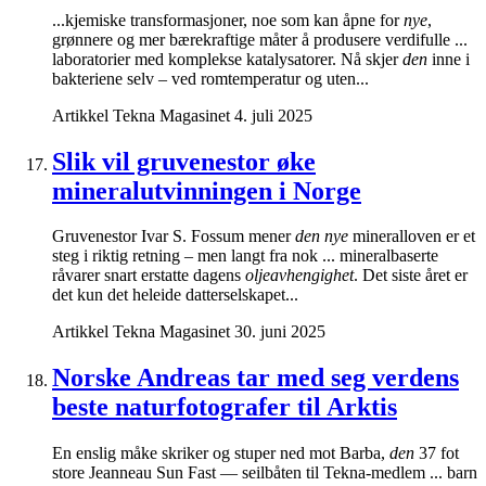
...kjemiske transformasjoner, noe som kan åpne for
nye
,
grønnere og mer bærekraftige måter å produsere verdifulle ...
laboratorier med komplekse katalysatorer. Nå skjer
den
inne i
bakteriene selv – ved romtemperatur og uten...
Artikkel
Tekna Magasinet
4. juli 2025
Slik vil gruvenestor øke
mineralutvinningen i Norge
Gruvenestor Ivar S. Fossum mener
den nye
mineralloven er et
steg i riktig retning – men langt fra nok ... mineralbaserte
råvarer snart erstatte dagens
oljeavhengighet
. Det siste året er
det kun det heleide datterselskapet...
Artikkel
Tekna Magasinet
30. juni 2025
Norske Andreas tar med seg verdens
beste naturfotografer til Arktis
En enslig måke skriker og stuper ned mot Barba,
den
37 fot
store Jeanneau Sun Fast — seilbåten til Tekna-medlem ... barn