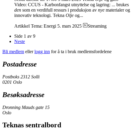
Video: CCUS - Karbonfangst utnyttelse og lagring: ... brukes
den
som en verdifull ressurs i produksjon av
nye
materialer og
innovativ teknologi. Tekna
Olje
og...
Artikkel
Tema: Energi
5. mars 2025
Streaming
Side 1 av 9
Neste
Bli medlem
eller
logg inn
for å ta i bruk medlemsfordelene
Postadresse
Postboks 2312 Solli
0201 Oslo
Besøksadresse
Dronning Mauds gate 15
Oslo
Teknas sentralbord