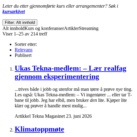
Leter du etter gjennomførte kurs eller arrangementer? Søk i
kursarkivet
Filter: Alt innhold
Alt innhold
Kurs og konferanser
Artikler
Streaming
Viser 1–25 av 214 treff
Sorter etter:
Relevans
Publisert
Ukas Tekna-medlem: – Lær realfag
gjennom eksperimentering
...trives både i jobb og utenfor må man tørre å prøve
nye
ting.
Les også: Ukas Tekna-medlem: – Vi ingeniører ... eller tar T-
bane til jobb. Jeg har elbil, men bruker
den
lite. Kjøper lite
klær og prøver å handle mest mulig...
Artikkel
Tekna Magasinet
23. juni 2026
Klimatoppmøte