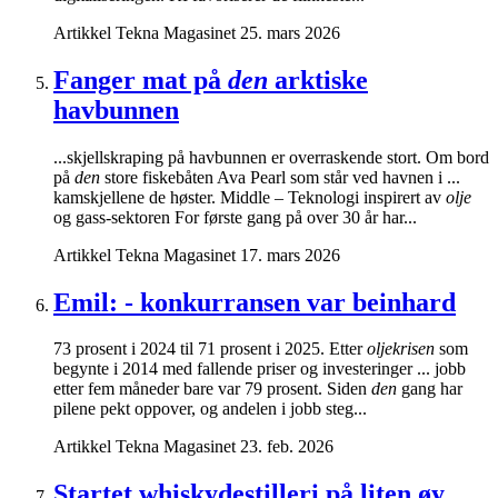
Artikkel
Tekna Magasinet
25. mars 2026
Fanger mat på
den
arktiske
havbunnen
...skjellskraping på havbunnen er overraskende stort. Om bord
på
den
store fiskebåten Ava Pearl som står ved havnen i ...
kamskjellene de høster. Middle – Teknologi inspirert av
olje
og gass-sektoren For første gang på over 30 år har...
Artikkel
Tekna Magasinet
17. mars 2026
Emil: - konkurransen var beinhard
73 prosent i 2024 til 71 prosent i 2025. Etter
oljekrisen
som
begynte i 2014 med fallende priser og investeringer ... jobb
etter fem måneder bare var 79 prosent. Siden
den
gang har
pilene pekt oppover, og andelen i jobb steg...
Artikkel
Tekna Magasinet
23. feb. 2026
Startet whiskydestilleri på liten øy