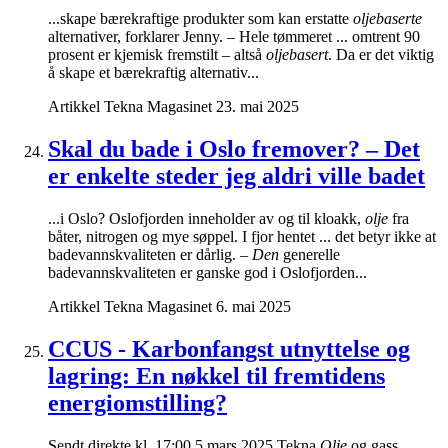
...skape bærekraftige produkter som kan erstatte
oljebaserte
alternativer, forklarer Jenny. – Hele tømmeret ... omtrent 90
prosent er kjemisk fremstilt – altså
oljebasert
. Da er det viktig
å skape et bærekraftig alternativ...
Artikkel
Tekna Magasinet
23. mai 2025
Skal du bade i Oslo fremover? – Det
er enkelte steder jeg aldri ville badet
...i Oslo? Oslofjorden inneholder av og til kloakk,
olje
fra
båter, nitrogen og mye søppel. I fjor hentet ... det betyr ikke at
badevannskvaliteten er dårlig. –
Den
generelle
badevannskvaliteten er ganske god i Oslofjorden...
Artikkel
Tekna Magasinet
6. mai 2025
CCUS - Karbonfangst utnyttelse og
lagring: En nøkkel til fremtidens
energiomstilling?
Sendt direkte kl. 17:00 5 mars 2025 Tekna
Olje
og gass