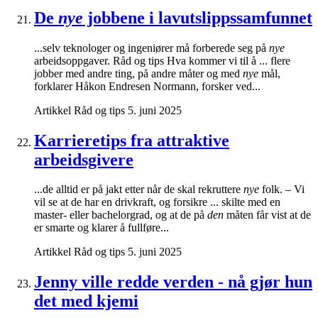
De
nye
jobbene i lavutslippssamfunnet
...selv teknologer og ingeniører må forberede seg på
nye
arbeidsoppgaver. Råd og tips Hva kommer vi til å ... flere
jobber med andre ting, på andre måter og med
nye
mål,
forklarer Håkon Endresen Normann, forsker ved...
Artikkel
Råd og tips
5. juni 2025
Karrieretips fra attraktive
arbeidsgivere
...de alltid er på jakt etter når de skal rekruttere
nye
folk. – Vi
vil se at de har en drivkraft, og forsikre ... skilte med en
master- eller bachelorgrad, og at de på
den
måten får vist at de
er smarte og klarer å fullføre...
Artikkel
Råd og tips
5. juni 2025
Jenny ville redde verden - nå gjør hun
det med kjemi