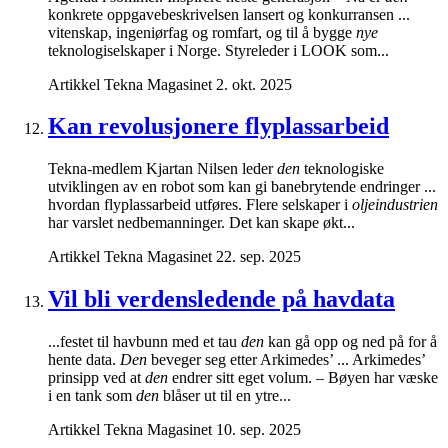
konkrete oppgavebeskrivelsen lansert og konkurransen ...
vitenskap, ingeniørfag og romfart, og til å bygge
nye
teknologiselskaper i Norge. Styreleder i LOOK som...
Artikkel
Tekna Magasinet
2. okt. 2025
Kan revolusjonere flyplassarbeid
Tekna-medlem Kjartan Nilsen leder
den
teknologiske
utviklingen av en robot som kan gi banebrytende endringer ...
hvordan flyplassarbeid utføres. Flere selskaper i
oljeindustrien
har varslet nedbemanninger. Det kan skape økt...
Artikkel
Tekna Magasinet
22. sep. 2025
Vil bli verdensledende på havdata
...festet til havbunn med et tau
den
kan gå opp og ned på for å
hente data.
Den
beveger seg etter Arkimedes’ ... Arkimedes’
prinsipp ved at
den
endrer sitt eget volum. – Bøyen har væske
i en tank som
den
blåser ut til en ytre...
Artikkel
Tekna Magasinet
10. sep. 2025