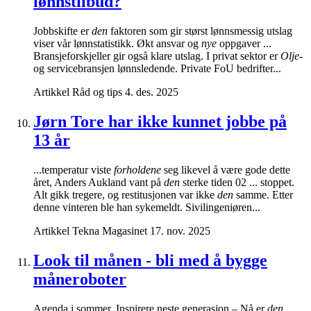
lønnstilbud?
Jobbskifte er
den
faktoren som gir størst lønnsmessig utslag
viser vår lønnstatistikk. Økt ansvar og
nye
oppgaver ...
Bransjeforskjeller gir også klare utslag. I privat sektor er
Olje-
og servicebransjen lønnsledende. Private FoU bedrifter...
Artikkel
Råd og tips
4. des. 2025
Jørn Tore har ikke kunnet jobbe på
13 år
...temperatur viste
forholdene
seg likevel å være gode dette
året, Anders Aukland vant på
den
sterke tiden 02 ... stoppet.
Alt gikk tregere, og restitusjonen var ikke
den
samme. Etter
denne vinteren ble han sykemeldt. Sivilingeniøren...
Artikkel
Tekna Magasinet
17. nov. 2025
Look til månen - bli med å bygge
måneroboter
Agenda i sommer. Inspirere neste generasjon – Nå er
den