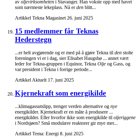
av
oljevirksomheten
i Stavanger. Han vokste opp med havet
som nærmeste lekeplass. Nå er
den
blitt...
Artikkel
Tekna Magasinet
26. juni 2025
15 medlemmer får Teknas
Hederstegn
...er helt avgjørende og er med på å gjøre Tekna til
den
stolte
foreningen vi er i dag, sier Elisabet Haugsbø ... annet vært
leder for Tekna-gruppen i Equinor, Tekna
Olje
og Gass, og
var president i Tekna i forrige periode...
Artikkel
Aktuelt
17. juni 2025
Kjernekraft som energikilde
...klimagassutslipp, trenger verden alternative og
nye
energikilder. Kjernekraft er en måte å produsere ...
energikilder. Eller hvorfor ikke som energikilde til
oljeriggene
i Nordsjøen? Små modulære reaktorer gir mye mer...
Artikkel
Tema: Energi
8. juni 2025