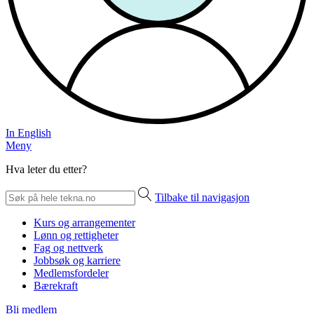
In English
Meny
Hva leter du etter?
Tilbake til navigasjon
Kurs og arrangementer
Lønn og rettigheter
Fag og nettverk
Jobbsøk og karriere
Medlemsfordeler
Bærekraft
Bli medlem