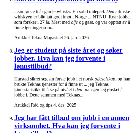
...sin første ti år gamle whisky. En solid milepæl.
Den
arktiske
whiskyen er blitt tatt godt imot i Norge ... NTNU. Roar jobbet
som forsker i 27 år. Mest med
olje
og gass, og var opptatt av å
finne løsninger som...
Artikkel
Tekna Magasinet
26. jan. 2026
Jeg er student på siste året og søker
jobber. Hva kan jeg forvente i
lønnstilbud?
Harstad sikret seg sin første jobb i et norsk
oljeselskap
, og han
brukte Teknas tjenester for å finne ut ... jeg Teknas
lønnsstatistikk til å se på nivået i
den
bransjen jeg ønsket å
jobbe i. Dette sammen med Teknas...
Artikkel
Råd og tips
4. des. 2025
Jeg har fått tilbud om jobb i en annen
virksomhet. Hva kan jeg forvente i