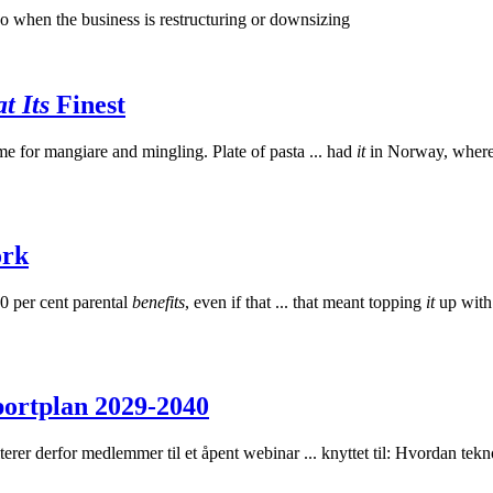
 when the business is restructuring or downsizing
t Its
Finest
e for mangiare and mingling. Plate of pasta ... had
it
in Norway, where
ork
0 per cent parental
benefits
, even if that ... that meant topping
it
up with 
sportplan 2029-2040
rer derfor medlemmer til et åpent webinar ... knyttet til: Hvordan tekno