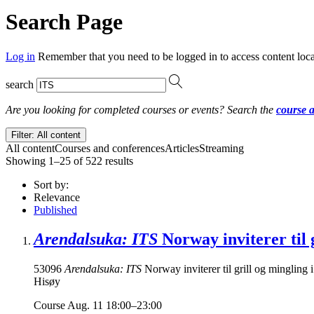
Search Page
Log in
Remember that you need to be logged in to access content loca
search
Are you looking for completed courses or events? Search the
course 
Filter: All content
All content
Courses and conferences
Articles
Streaming
Showing 1–25 of 522 results
Sort by:
Relevance
Published
Arendalsuka: ITS
Norway inviterer til 
53096
Arendalsuka: ITS
Norway inviterer til grill og mingling 
Hisøy
Course
Aug. 11 18:00–23:00