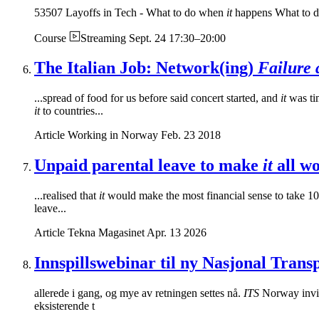
53507 Layoffs in Tech - What to do when
it
happens What to do
Course
Streaming
Sept. 24 17:30–20:00
The Italian Job: Network(ing)
Failure a
...spread of food for us before said concert started, and
it
was tim
it
to countries...
Article
Working in Norway
Feb. 23 2018
Unpaid parental leave to make
it
all w
...realised that
it
would make the most financial sense to take 10
leave...
Article
Tekna Magasinet
Apr. 13 2026
Innspillswebinar til ny Nasjonal Tran
allerede i gang, og mye av retningen settes nå.
ITS
Norway invite
eksisterende t