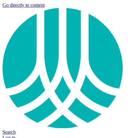
Go directly to content
Search
Log in